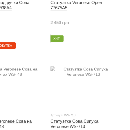
под ручки Сова
Статуэтка Veronese Орел
6938A4
77675A5
2 450 грн
ХИТ
ОКУПКА
Артикул: WS-713
eronese Сова на
Статуэтка Сова Сипуха
48
Veronese WS-713