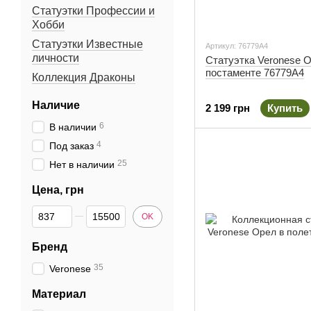
Статуэтки Профессии и
Хобби
Статуэтки Известные
Артикул: 76779A4
личности
Статуэтка Veronese 
постаменте 76779A4
Коллекция Драконы
Наличие
2 199 грн
Купить
6
В наличии
4
Под заказ
25
Нет в наличии
Цена, грн
От Цена, грн
До Цена, грн
OK
Бренд
35
Veronese
Материал