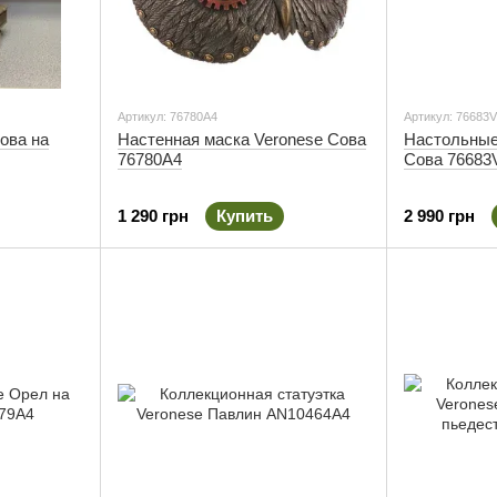
Артикул: 76780A4
Артикул: 76683
ова на
Настенная маска Veronese Сова
Настольные
76780A4
Сова 76683
1 290 грн
Купить
2 990 грн