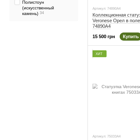
Полистоун
(искусственный
Артикул: 74890A4
34
камень)
Коллекционная стату
Veronese Орел в поле
74890A4
15 500 грн
Купить
ХИТ
Артикул: 75033A4