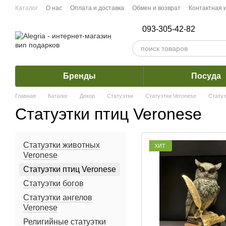
Перейти к основному контенту
Каталог
О нас
Оплата и доставка
Обмен и возврат
Контактная
093-305-42-82
Бренды
Посуда
Главная
Каталог
Декор
Статуэтки
Статуэтки Veronese
Статуэ
Статуэтки птиц Veronese
Статуэтки животных
ХИТ
Veronese
Статуэтки птиц Veronese
Статуэтки богов
Статуэтки ангелов
Veronese
Религийные статуэтки