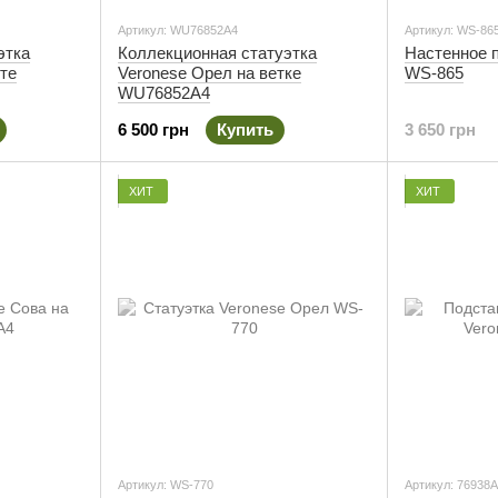
Артикул: WU76852A4
Артикул: WS-86
этка
Коллекционная статуэтка
Настенное 
те
Veronese Орел на ветке
WS-865
WU76852A4
6 500 грн
Купить
3 650 грн
ХИТ
ХИТ
Артикул: WS-770
Артикул: 76938