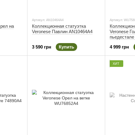
Артикул: AN10464A4
Артикул: WU758
Орел на
Коллекционная статуэтка
Коллекцион
Veronese Павлин AN10464A4
Veronese Го
пьедестале
3 590 грн
Купить
4 999 грн
ХИТ