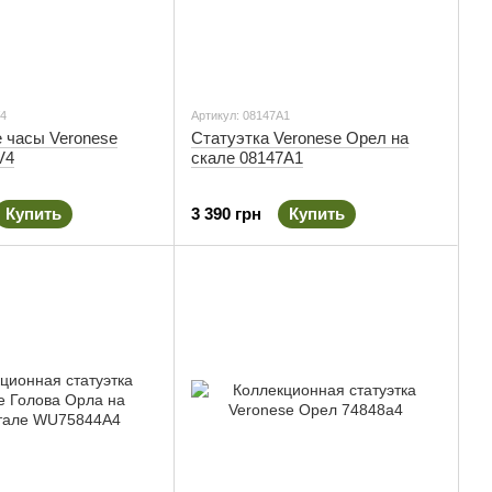
V4
Артикул: 08147A1
 часы Veronese
Статуэтка Veronese Орел на
V4
скале 08147A1
Купить
3 390 грн
Купить