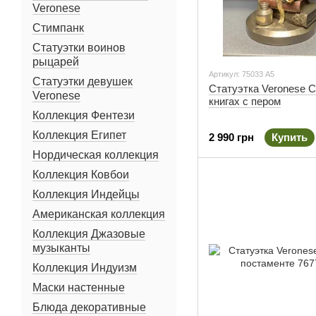
Veronese
Стимпанк
Статуэтки воинов
рыцарей
Артикул: 75033 A5
Статуэтки девушек
Статуэтка Veronese С
Veronese
книгах с пером
Коллекция Фентези
Коллекция Египет
2 990 грн
Купить
Нордическая коллекция
Коллекция Ковбои
Коллекция Индейцы
Американская коллекция
Коллекция Джазовые
музыканты
Коллекция Индуизм
Маски настенные
Блюда декоративные