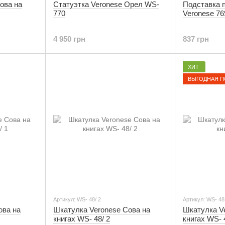
ова на
Статуэтка Veronese Орел WS-
Подставка 
770
Veronese 7
4 950 грн
837 грн
ХИТ
ВЫГОДНАЯ П
Артикул: WS- 48/ 2
Артикул: WS- 48
Шкатулка Veronese Сова на
Шкатулка V
ова на
книгах WS- 48/ 2
книгах WS- 