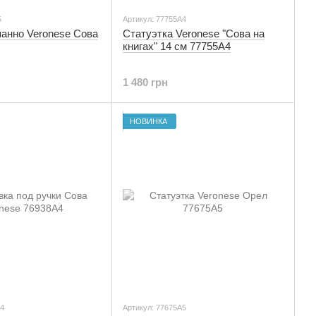
5
Артикул: 77755A4
панно Veronese Сова
Статуэтка Veronese "Сова на
книгах" 14 см 77755A4
1 480 грн
НОВИНКА
A4
Артикул: 77675A5