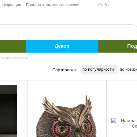
Укр
Рус
 информация
Пользовательское соглашение
Декор
Под
тки птиц Veronese
по популярности
по новиз
Сортировка: