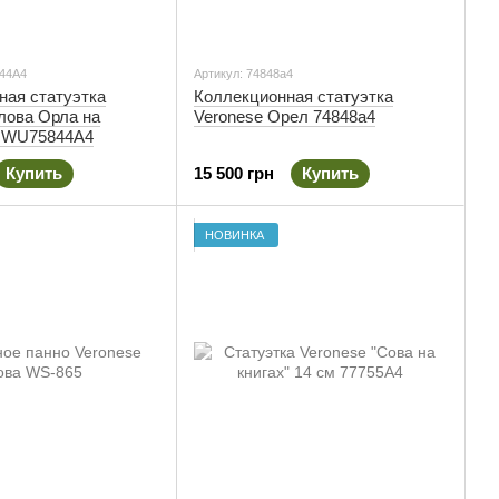
44A4
Артикул: 74848a4
ная статуэтка
Коллекционная статуэтка
лова Орла на
Veronese Орел 74848a4
 WU75844A4
Купить
15 500 грн
Купить
НОВИНКА