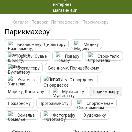
Каталог
Подарки
По профессии
Парикмахеру
Парикмахеру
Бизнесмену, Директору
Медику
Юристу, Судье
Повару
Строителю
Бухгалтеру
Военному, Полицейскому
Учителю
Пилоту, Стюардессе
Моряку, Капитану
Музыканту
Парикмахеру
Пожарному
Программисту
Спортсменам
Сомелье
Фотографу
Художнику
Фильтр
По популярности