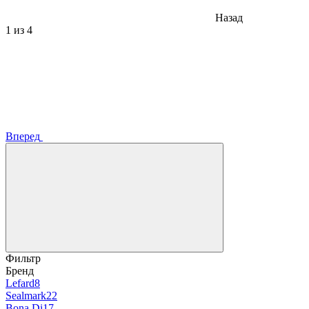
Назад
1
из 4
Вперед
Фильтр
Бренд
Lefard
8
Sealmark
22
Bona Di
17