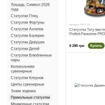
Лошадь. Символ 2026
года
Статуэтки Птиц
Статуэтки Фортуны
Артикул: PRO-15
Статуэтки Ангелов
Статуэтка Тату-маст
Profisti.Parastone PR
Статуэтки Балерин
Статуэтки Девушек
6 290 грн
Купить
Статуэтки Детей
Статуэтки Влюбленные
пары
Колокольчики
сувенирные
Статуэтки Клоунов
Цветы сувенирные
Знаки зодиака
Прикольные статуэтки
Мраморные статуэтки