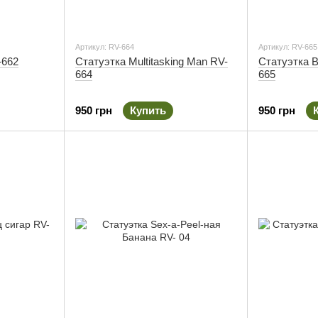
Артикул: RV-664
Артикул: RV-665
-662
Статуэтка Multitasking Man RV-
Статуэтка 
664
665
950 грн
Купить
950 грн