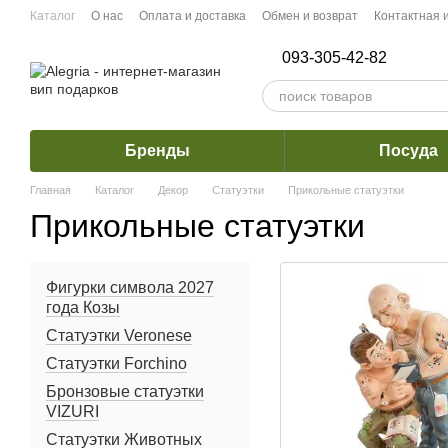
Перейти к основному контенту
Каталог
О нас
Оплата и доставка
Обмен и возврат
Контактная
093-305-42-82
Бренды
Посуда
Главная
Каталог
Декор
Статуэтки
Прикольные статуэтки
Прикольные статуэтки
Фигурки символа 2027
года Козы
Статуэтки Veronese
Статуэтки Forchino
Бронзовые статуэтки
VIZURI
Статуэтки Животных