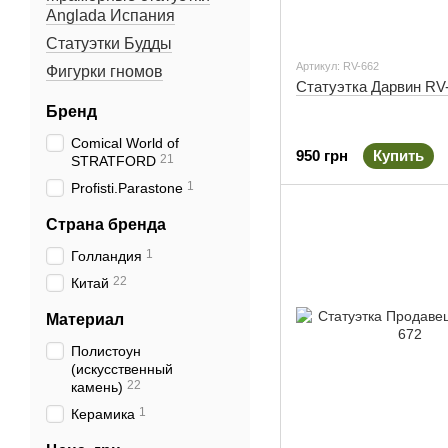
Anglada Испания
Статуэтки Будды
Артикул: RV-662
Фигурки гномов
Статуэтка Дарвин RV
Бренд
Comical World of
950 грн
Купить
21
STRATFORD
1
Profisti.Parastone
Страна бренда
1
Голландия
22
Китай
Материал
Полистоун
(искусственный
22
камень)
1
Керамика