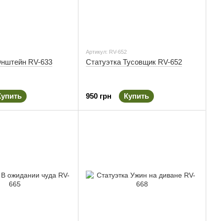
Артикул: RV-652
Энштейн RV-633
Статуэтка Тусовщик RV-652
Купить
950 грн
Купить