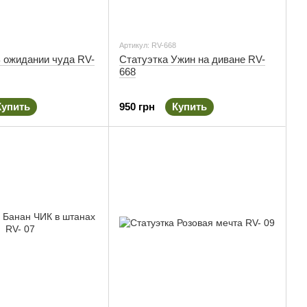
Артикул: RV-668
В ожидании чуда RV-
Статуэтка Ужин на диване RV-
668
Купить
950 грн
Купить