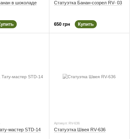
Банан в шоколаде
Статуэтка Банан-созрел RV- 03
Купить
650 грн
Купить
4
Артикул: RV-636
Тату-мастер STD-14
Статуэтка Швея RV-636