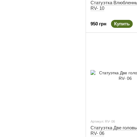
Статуэтка Влюбленн
RV- 10
950 грн
Купить
Артикул: RV- 06
Статуэтка Две голов
RV- 06