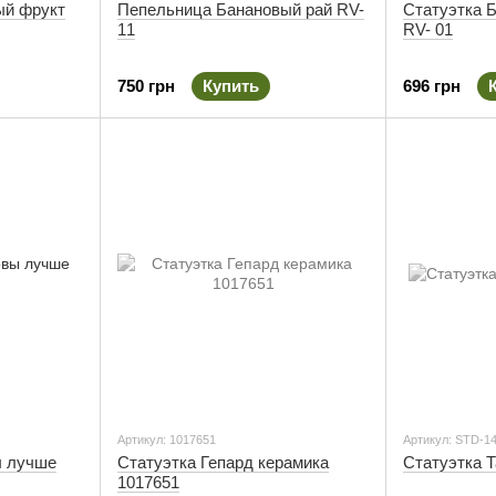
ый фрукт
Пепельница Банановый рай RV-
Статуэтка 
11
RV- 01
750 грн
Купить
696 грн
Артикул: 1017651
Артикул: STD-1
ы лучше
Cтатуэтка Гепард керамика
Статуэтка 
1017651