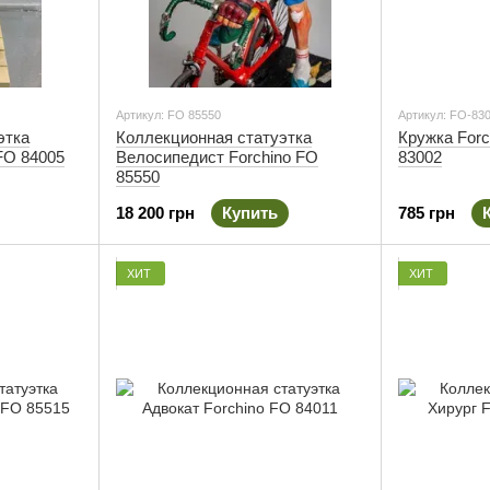
Артикул: FO 85550
Артикул: FO-83
этка
Коллекционная статуэтка
Кружка Forc
FO 84005
Велосипедист Forchino FO
83002
85550
18 200 грн
Купить
785 грн
ХИТ
ХИТ