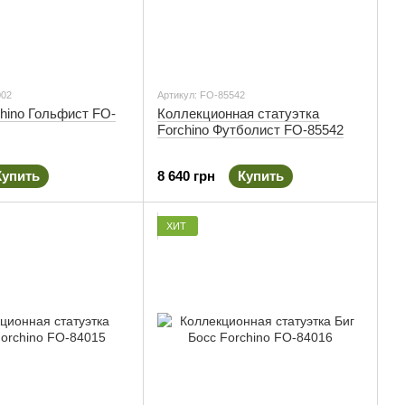
002
Артикул: FO-85542
hino Гольфист FO-
Коллекционная статуэтка
Forchino Футболист FO-85542
Купить
8 640 грн
Купить
ХИТ