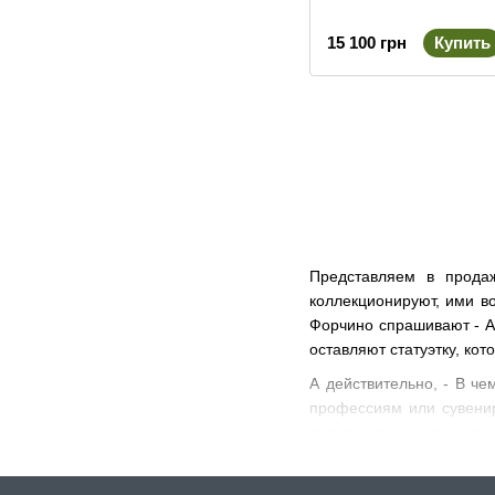
15 100 грн
Купить
Представляем в продаж
коллекционируют, ими во
Форчино спрашивают - А 
оставляют статуэтку, ко
А действительно, - В че
профессиям или сувенир
детали иглы и сердца па