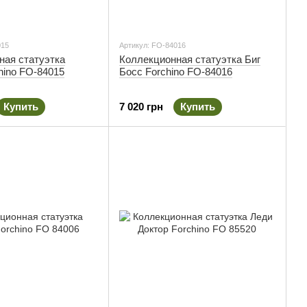
015
Артикул: FO-84016
ная статуэтка
Коллекционная статуэтка Биг
hino FO-84015
Босс Forchino FO-84016
Купить
7 020 грн
Купить