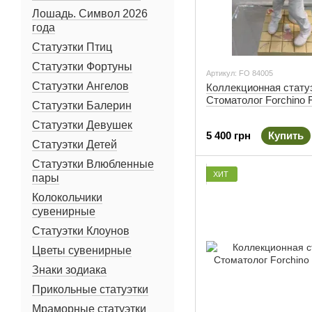
Лошадь. Символ 2026
года
Статуэтки Птиц
Статуэтки Фортуны
Артикул: FO 84005
Статуэтки Ангелов
Коллекционная стату
Стоматолог Forchino 
Статуэтки Балерин
Статуэтки Девушек
5 400 грн
Купить
Статуэтки Детей
Статуэтки Влюбленные
ХИТ
пары
Колокольчики
сувенирные
Статуэтки Клоунов
Цветы сувенирные
Знаки зодиака
Прикольные статуэтки
Мраморные статуэтки