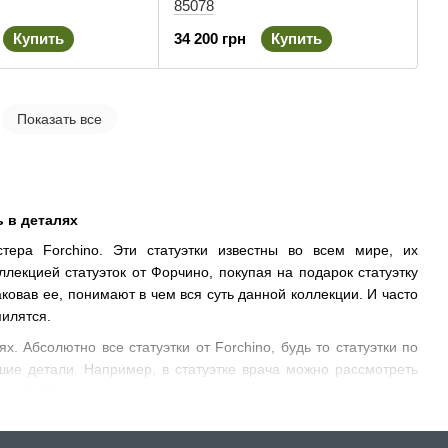
85078
Купить
34 200 грн
Купить
Показать все
ь в деталях
ера Forchino. Эти статуэтки известны во всем мире, их
лекцией статуэток от Форчино, покупая на подарок статуэтку
ковав ее, понимают в чем вся суть данной коллекции. И часто
милятся.
х. Абсолютно все статуэтки от Forchino, будь то статуэтки по
ие детали. Например, в статуэтке врача можно рассмотреть
на морозе.
ителей необычных вещей