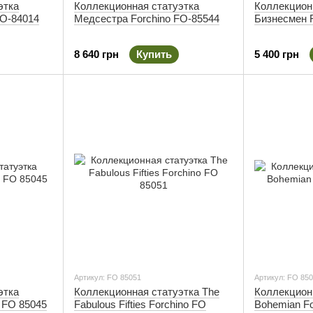
этка
Коллекционная статуэтка
Коллекцион
FO-84014
Медсестра Forchino FO-85544
Бизнесмен F
8 640 грн
Купить
5 400 грн
Артикул: FO 85051
Артикул: FO 85
этка
Коллекционная статуэтка The
Коллекцион
o FO 85045
Fabulous Fifties Forchino FO
Bohemian Fo