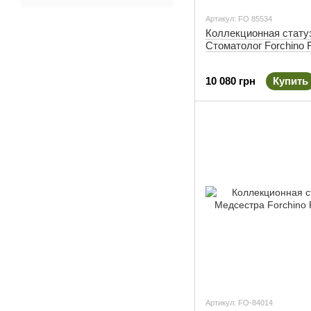
Артикул: FO 85534
Коллекционная стату
Стоматолог Forchino 
10 080 грн
Купить
Артикул: FO-84014