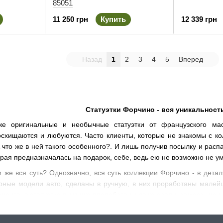
85051
11 250 грн
Купить
12 339 грн
Назад
1
2
3
4
5
Вперед
Статуэтки Форчино - вся уникальност
е оригинальные и необычные статуэтки от французского маст
схищаются и любуются. Часто клиенты, которые не знакомы с кол
что же в ней такого особенного?. И лишь получив посылку и распа
торая предназначалась на подарок, себе, ведь ею не возможно не у
м же вся суть? Однозначно, вся суть коллекции Форчино - в деталя
ные модели авто, сделаны в ручную, в них проработаны малейш
циэнта, в статуэтке лыжника проработаны даже сопли, замерзшие 
Статуэтки Forchino - уникальный подарок для цен