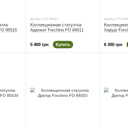
Артикул: FO 84011
Артикул: FO-84
этка
Коллекционная статуэтка
Коллекцион
FO 85515
Адвокат Forchino FO 84011
Хирург Forc
5 400 грн
Купить
6 300 грн