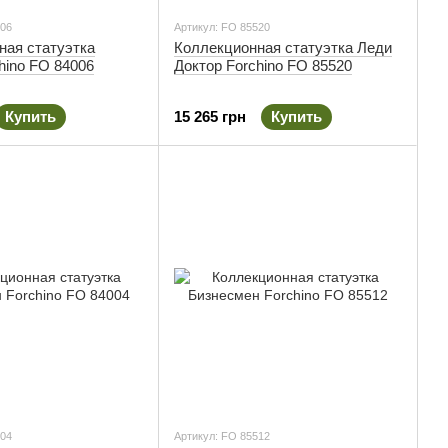
006
Артикул: FO 85520
ная статуэтка
Коллекционная статуэтка Леди
hino FO 84006
Доктор Forchino FO 85520
Купить
15 265 грн
Купить
004
Артикул: FO 85512