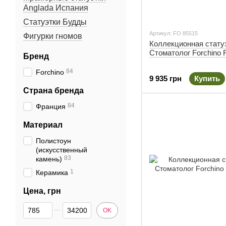
Anglada Испания
Статуэтки Будды
Артикул: FO 85515
Фигурки гномов
Коллекционная стату
Стоматолог Forchino 
Бренд
84
Forchino
9 935 грн
Купить
Страна бренда
84
Франция
Материал
Полистоун
(искусственный
83
камень)
1
Керамика
Цена, грн
От Цена, грн
До Цена, грн
OK