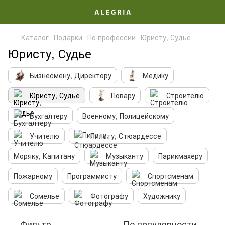
Каталог
Подарки
По профессии
Юристу, Судье
Юристу, Судье
Бизнесмену, Директору
Медику
Юристу, Судье
Повару
Строителю
Бухгалтеру
Военному, Полицейскому
Учителю
Пилоту, Стюардессе
Моряку, Капитану
Музыканту
Парикмахеру
Пожарному
Программисту
Спортсменам
Сомелье
Фотографу
Художнику
Фильтр
По популярности