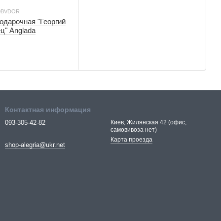
00BVDOR
одарочная "Георгий
ц" Anglada
Контактная информация
093-305-42-82
Киев, Жилянская 42 (офис,
самовивоза нет)
Карта проезда
shop-alegria@ukr.net