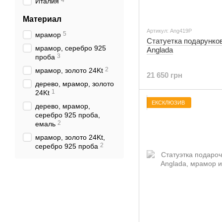
4
Италия
Материал
Артикул: Ang419Р
5
мрамор
Статуетка подарунков
мрамор, серебро 925
Anglada
3
проба
2
мрамор, золото 24Kt
21 650 грн
дерево, мрамор, золото
1
24Kt
ЕКСКЛЮЗИВ
дерево, мрамор,
серебро 925 проба,
2
емаль
мрамор, золото 24Kt,
2
серебро 925 проба