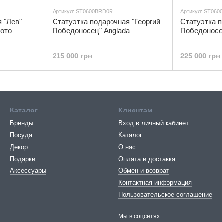
Артикул: ST0600BRD0R
Артикул: ST06
 "Лев"
Статуэтка подарочная "Георгий
Статуэтка п
лото
Победоносец" Anglada
Победоносе
215 000 грн
225 000 грн
Каталог
Клиентам
Бренды
Вход в личный кабинет
Посуда
Каталог
Декор
О нас
Подарки
Оплата и доставка
Аксессуары
Обмен и возврат
Контактная информация
Пользовательское соглашение
Мы в соцсетях