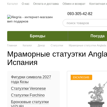
Перейти к основному контенту
Каталог
О нас
Оплата и доставка
Обмен и возврат
Контактная
093-305-42-82
Бренды
Посуда
Главная
Каталог
Декор
Статуэтки
Мраморные статуэтки Anglada
Мраморные статуэтки Angl
Испания
Фигурки символа 2027
ЕКСКЛЮЗИВ
года Козы
Статуэтки Veronese
Статуэтки Forchino
Бронзовые статуэтки
VIZURI