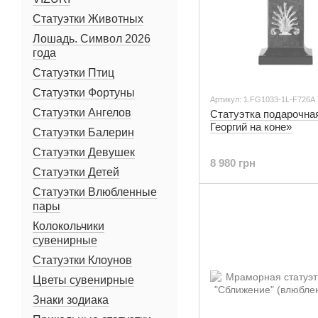
Статуэтки Животных
Лошадь. Символ 2026
года
Статуэтки Птиц
Статуэтки Фортуны
Артикул: 1.FG1033-1L-F726A
Статуэтки Ангелов
Статуэтка подарочна
Георгий на коне»
Статуэтки Балерин
Статуэтки Девушек
8 980 грн
Статуэтки Детей
Статуэтки Влюбленные
пары
Колокольчики
сувенирные
Статуэтки Клоунов
Цветы сувенирные
Знаки зодиака