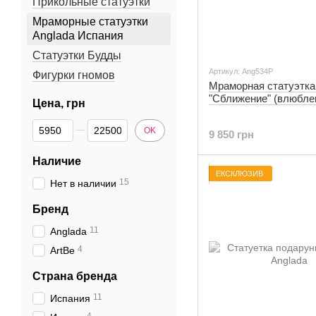
Прикольные статуэтки
Мраморные статуэтки
Anglada Испания
Статуэтки Будды
Артикул: Ang534P
Фигурки гномов
Мраморная статуэтка
"Сближение" (влюбле
Цена, грн
От Цена, грн
До Цена, грн
OK
9 850 грн
Наличие
ЕКСКЛЮЗИВ
15
Нет в наличии
Бренд
11
Anglada
4
ArtBe
Страна бренда
11
Испания