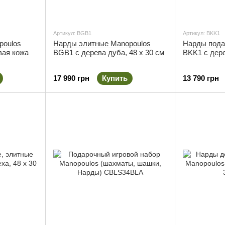
Артикул: BGB1
Артикул: BKK1
poulos
Нарды элитные Manopoulos
Нарды пода
вая кожа
BGB1 с дерева дуба, 48 х 30 см
BKK1 с дере
17 990 грн
Купить
13 790 грн