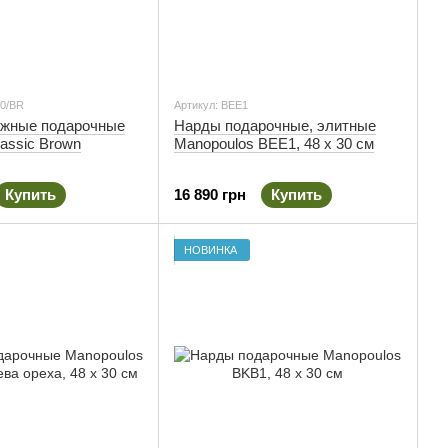
30/BR
Артикул: BEE1
жные подарочные
Нарды подарочные, элитные
lassic Brown
Manopoulos BEE1, 48 х 30 см
Купить
16 890 грн
Купить
НОВИНКА