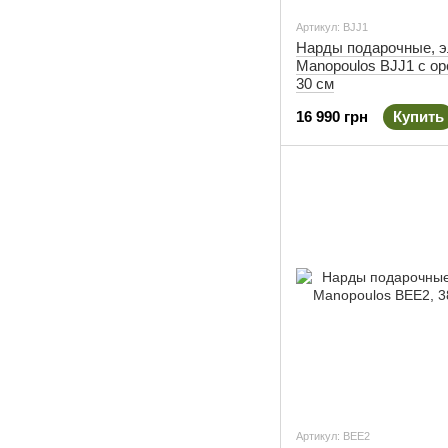
Артикул: BJJ1
Нарды подарочные, 
Manopoulos BJJ1 с ор
30 см
16 990 грн
Купить
Артикул: BEE2