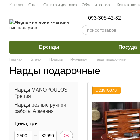
Перейти к основному контенту
Каталог
О нас
Оплата и доставка
Обмен и возврат
Контактная
093-305-42-82
Бренды
Посуда
Главная
Каталог
Подарки
Мужчинам
Нарды подарочные
Нарды подарочные
Нарды MANOPOULOS
ЕКСКЛЮЗИВ
Греция
Нарды резные ручной
работы Армения
Цена, грн
От Цена, грн
До Цена, грн
OK