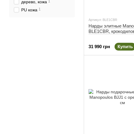
1
дерево, кожа
1
PU кожа
Артикул: BLE1CBR
Нарды элитные Mano
BLE1CBR, крокодило
31 990 грн
Купить