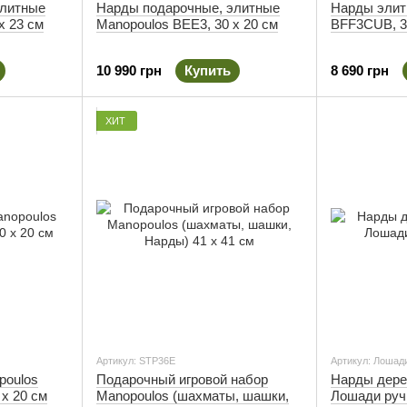
элитные
Нарды подарочные, элитные
Нарды элит
х 23 см
Manopoulos BEE3, 30 х 20 см
BFF3CUB, 3
10 990 грн
Купить
8 690 грн
ХИТ
Артикул: STP36E
Артикул: Лошад
poulos
Подарочный игровой набор
Нарды дере
х 20 см
Manopoulos (шахматы, шашки,
Лошади руч