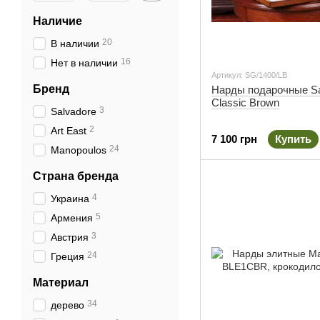
Наличие
20
В наличии
16
Нет в наличии
Артикул: SG/1400/LB
Бренд
Нарды подарочные Sa
Classic Brown
3
Salvadore
2
Art East
7 100 грн
Купить
24
Manopoulos
Страна бренда
4
Украина
5
Армения
3
Австрия
24
Греция
Материал
34
дерево