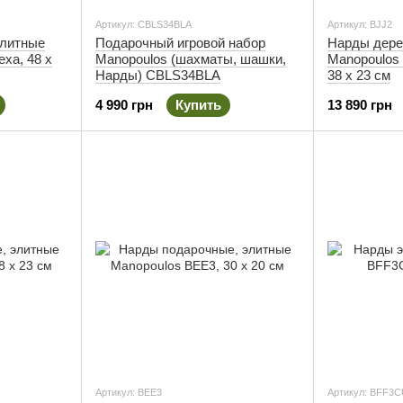
Артикул: CBLS34BLA
Артикул: BJJ2
элитные
Подарочный игровой набор
Нарды дере
еха, 48 х
Manopoulos (шахматы, шашки,
Manopoulos 
Нарды) CBLS34BLA
38 х 23 см
4 990 грн
Купить
13 890 грн
Артикул: BEE3
Артикул: BFF3