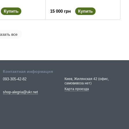
Купить
15 000 грн
Купить
азать все
Контактная информация
093-305-42-82
Киев, Жилянская 42 (офис,
самовивоза нет)
Карта проезда
shop-alegria@ukr.net