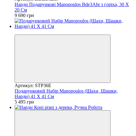
Нарди Подарункові Manopoulos Bde3Abr з горіха, 30 Х
20 См
9 690 грн
Хіт
Артикул: STP36E
Подарунковий Набір Manopoulos (Шахи, Шашки,
Нарди) 41 Х 41 См
5 495 грн