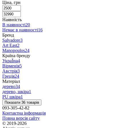
Ціна, грн
Наявність
В наявності
20
Немає в наявності
16
Бренд
Salvadore
3
Art East
2
Manopoulos
24
Країна бренду
УкраЇна
4
Вірменія
5
Австрія
3
Греція
24
Матеріал
дерево
34
дерево, шкіра
1
PU шкіра
1
Показати 36 товарів
093-305-42-82
Контактна інформація
Повна версія сайту
© 2019-2026