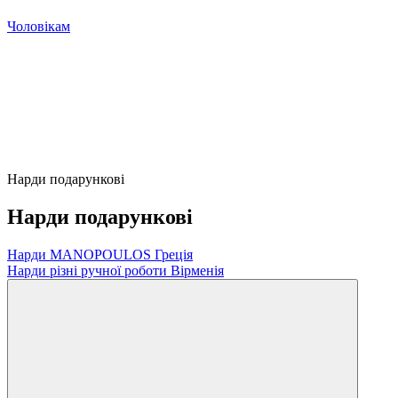
Чоловікам
Нарди подарункові
Нарди подарункові
Нарди MANOPOULOS Греція
Нарди різні ручної роботи Вірменія