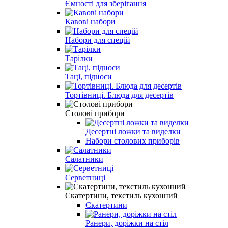
Ємності для зберігання
Кавові набори
Набори для спецій
Тарілки
Таці, підноси
Тортівниці. Блюда для десертів
Столові прибори
Десертні ложки та виделки
Набори столових приборів
Салатники
Серветниці
Скатертини, текстиль кухонний
Скатертини
Ранери, доріжки на стіл