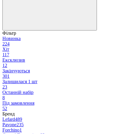
Фільтр
Новинка
224
Хіт
117
Ексклюзив
12
Закінчуються
301
Залишилася 1 шт
23
Останній набір
8
Під замовлення
52
Бренд
Lefard
489
Pavone
235
Forchino
1