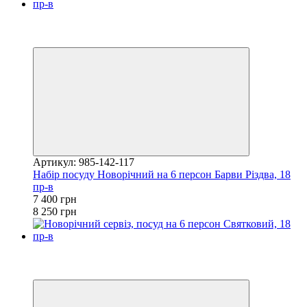
Хіт
Купуй Вигідно
залишилося 23 дні
Артикул: 985-142-117
Набір посуду Новорічний на 6 персон Барви Різдва, 18
пр-в
7 400 грн
8 250 грн
Хіт
Купуй Вигідно
залишилося 23 дні