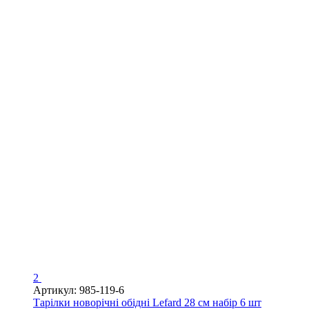
2
Артикул: 985-119-6
Тарілки новорічні обідні Lefard 28 cм набір 6 шт