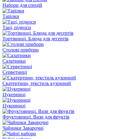
Набори для спецій
Тарілки
Таці, підноси
Тортівниці. Блюда для десертів
Столові прибори
Салатники
Серветниці
Скатертини, текстиль кухонний
Цукерниці
Цукорниці
Фруктовниці. Вази для фруктів
Чайники Заварочні