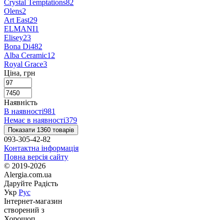
Crystal Temptations
82
Olens
2
Art East
29
ELMANI
1
Elisey
23
Bona Di
482
Alba Ceramic
12
Royal Grace
3
Ціна, грн
Наявність
В наявності
981
Немає в наявності
379
Показати 1360 товарів
093-305-42-82
Контактна інформація
Повна версія сайту
© 2019-2026
Alergia.com.ua
Даруйте Радість
Укр
Рус
Інтернет-магазин
створений з
Хорошоп