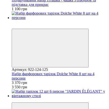
Подарунковий набір Пташка - чашка з блюдцем та
підставка для прикрас
1 100 грн
Новинка
Купуй Вигідно
Артикул: 922-124-125
Набір фарфорових тарілок Dolche White 8 шт на 4
персони
3 370 грн
3 550 грн
Новинка