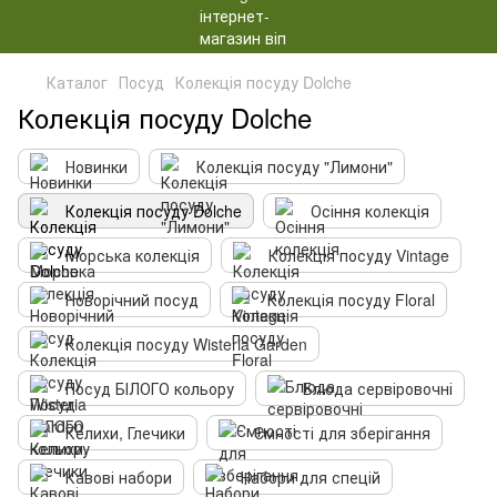
Каталог
Посуд
Колекція посуду Dolche
Колекція посуду Dolche
Новинки
Колекція посуду "Лимони"
Колекція посуду Dolche
Осіння колекція
Морська колекція
Колекція посуду Vintage
Новорічний посуд
Колекція посуду Floral
Колекція посуду Wisteria Garden
Посуд БІЛОГО кольору
Блюда сервіровочні
Келихи, Глечики
Ємності для зберігання
Кавові набори
Набори для спецій