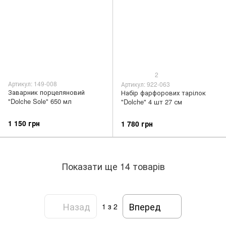
2
Артикул: 149-008
Артикул: 922-063
Заварник порцеляновий
Набір фарфорових тарілок
"Dolche Sole" 650 мл
"Dolche" 4 шт 27 см
1 150 грн
1 780 грн
Показати ще 14 товарів
Назад
Вперед
1
з 2