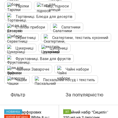
Тарілки
Таці, підноси
Тортівниці. Блюда для десертів
Столові прибори
Салатники
Серветниці
Скатертини, текстиль кухонний
Цукерниці
Цукорниці
Фруктовниці. Вази для фруктів
Чайники Заварочні
Чайні набори
Чашки
Пасхальний посуд і текстиль
Фільтр
За популярністю
НОВИНКА
ХІТ
КУПУЙ ВИГІДНО