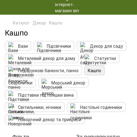
Каталог
Декор
Кашпо
Кашпо
Вази
Підсвічники
Декор для саду
Металевий декор для дому
Статуетки
Подарункові банкноти, панно
Кашпо
Скарбнички
Морський декор
Підставки під пляшки вина
Світильники, нічники
Настільні годинники
Новорічний декор та прикраси
Фільтр
За популярністю