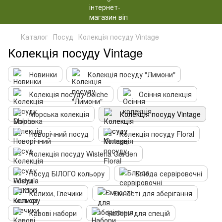
Каталог
Посуд
Колекція посуду Vintage
Колекція посуду Vintage
Новинки
Колекція посуду "Лимони"
Колекція посуду Dolche
Осіння колекція
Морська колекція
Колекція посуду Vintage
Новорічний посуд
Колекція посуду Floral
Колекція посуду Wisteria Garden
Посуд БІЛОГО кольору
Блюда сервіровочні
Келихи, Глечики
Ємності для зберігання
Кавові набори
Набори для спецій