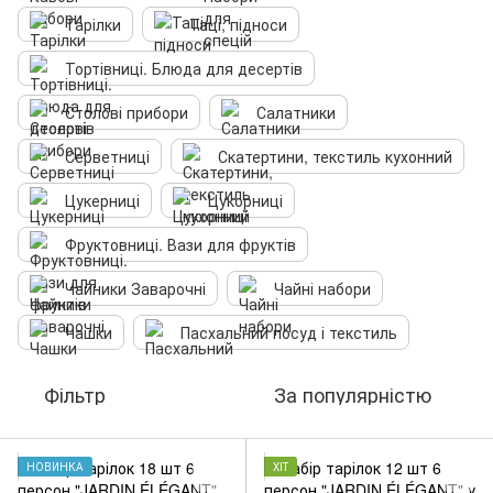
Тарілки
Таці, підноси
Тортівниці. Блюда для десертів
Столові прибори
Салатники
Серветниці
Скатертини, текстиль кухонний
Цукерниці
Цукорниці
Фруктовниці. Вази для фруктів
Чайники Заварочні
Чайні набори
Чашки
Пасхальний посуд і текстиль
Фільтр
За популярністю
НОВИНКА
ХІТ