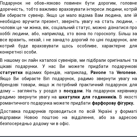
Подарунок не обов»язково повинен бути дорогим, головне
доречність, тобто важливо враховувати інтереси людини, котрій
Ви обираєте сувенір. Якщо це мало відома Вам людина, але їй
необхідно вручити презент, зверніть увагу на стать людини, -
чоловік це чи жінка, вік, соціальний статус, можно дізнатися про
хоббі людини, або, наприклад, хто вона по гороскопу. Більш за
все вразить, нехай, і не занадто дорогий по ціні подарунок, але
котрий буде враховувати щось особливе, характерне для
конкретної особи.
В нашому он лайн каталозі сувенірів, ми підібрали оригінальні та
цікаві подарунки. У нас Ви можете придбати подарункові
статуетки
відомих брендів, наприклад,
Pavone
та
Veronese
Якщо Ви обираєте Віп подарунок, радимо звернути увагу на
брендові товари, якщо ж потрібний практичний подарунок для
дому – загляніть у розділ з
посудом
. На подарунок керівник
радимо звернути увагу на
шкатулки для годинників
. В якості
романтичного подарунка можете придбати
фарфорову фігурку.
Доставка подарунків проводиться по всій Україні у форматі
відправки Новою поштою на відділення, або за адресою
безпосередньо додому чи в офіс.