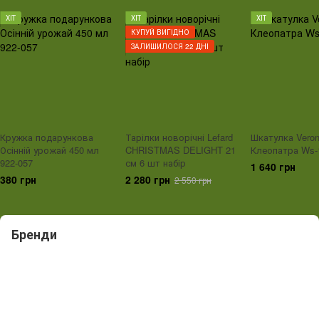
ХІТ
ХІТ
ХІТ
КУПУЙ ВИГІДНО
ЗАЛИШИЛОСЯ 22 ДНІ
Кружка подарункова
Тарілки новорічні Lefard
Шкатулка Vero
Осінній урожай 450 мл
CHRISTMAS DELIGHT 21
Клеопатра Ws-
922-057
см 6 шт набір
1 640 грн
380 грн
2 280 грн
2 550 грн
Бренди