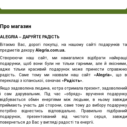
Про магазин
ALEGRIA – ДАРУЙТЕ РАДІСТЬ
Вітаємо Вас, дорогі покупці, на нашому сайті подарунків та
предметів декору
Alegria.com.ua.
Створюючи наш сайт, ми намагалися відібрати найкращі
подарунки, щоб вони були не тільки гарними, але й якісними,
адже тільки красивий подарунок може принести справжню
радість. Саме тому ми назвали наш сайт
«Alegria»
, що 
перекладі з іспанської, означає
«Радість»
.
Якщо задоволена людина, котра отримала презент, задоволений
і сам дарувальник. Під час «обряду» вручення подарунку
відбувається обмін енергіями між людьми, в ньому завжди
приймають участь дві сторони, саме тому до вибору подарунку
потрібно віднестись відповідально. Правильно підібраний
подарунок, презентований від чистого серця, завжди
повернеться до Вас у вигляді радості та енергії.