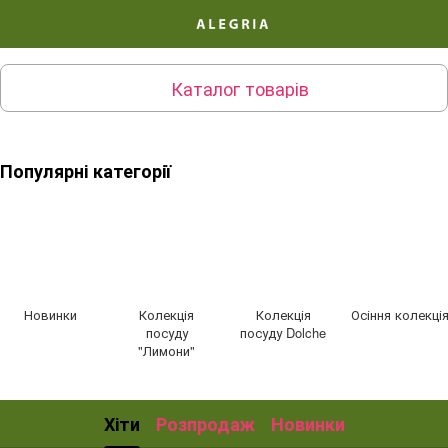
Каталог товарів
Популярні категорії
Новинки
Колекція
Колекція
Осіння колекці
посуду
посуду Dolche
"Лимони"
Хіти
Розпродаж
Новинки