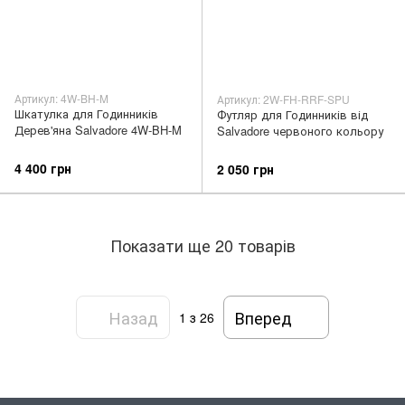
Артикул: 4W-BH-M
Артикул: 2W-FH-RRF-SPU
Шкатулка для Годинників
Футляр для Годинників від
Дерев'яна Salvadore 4W-BH-M
Salvadore червоного кольору
4 400 грн
2 050 грн
Показати ще 20 товарів
Назад
Вперед
1
з 26