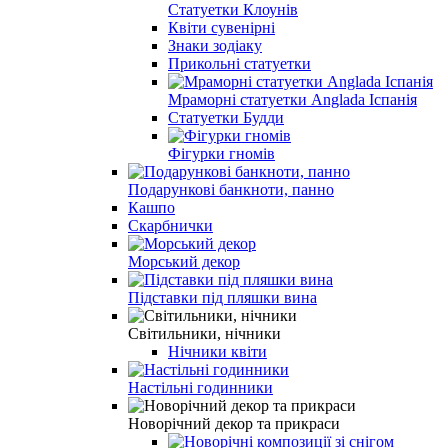
Статуетки Клоунів
Квіти сувенірні
Знаки зодіаку
Прикольні статуетки
Мраморні статуетки Anglada Іспанія
Статуетки Будди
Фігурки гномів
Подарункові банкноти, панно
Кашпо
Скарбнички
Морський декор
Підставки під пляшки вина
Світильники, нічники
Нічники квіти
Настільні годинники
Новорічний декор та прикраси