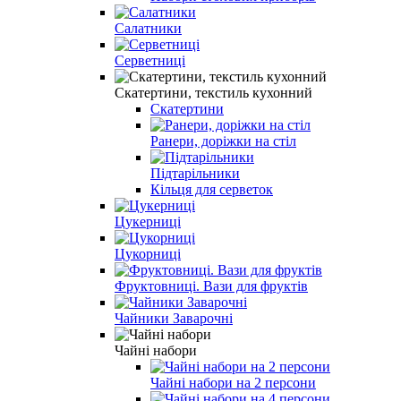
Салатники
Серветниці
Скатертини, текстиль кухонний
Скатертини
Ранери, доріжки на стіл
Підтарільники
Кільця для серветок
Цукерниці
Цукорниці
Фруктовниці. Вази для фруктів
Чайники Заварочні
Чайні набори
Чайні набори на 2 персони