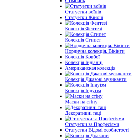
Стімпанк
Статуетки воїнів
Статуетки Жіночі
Колекція Фентезі
Колекція Єгипет
Нордична колекція. Вікінги
Колекція Ковбої
Колекція Індіанці
Американская колекція
Колекція Джазові музиканти
Колекція Індуїзм
Маски на стіну
Декоративні таці
Статуетки за Професіями
Статуетки Відомі особистості