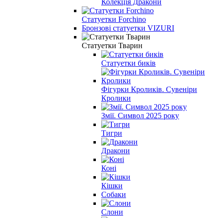
Колекція Дракони
Статуетки Forchino
Бронзові статуетки VIZURI
Статуетки Тварин
Статуетки биків
Фігурки Кроликів. Сувеніри
Кролики
Змії. Символ 2025 року
Тигри
Дракони
Коні
Кішки
Собаки
Слони