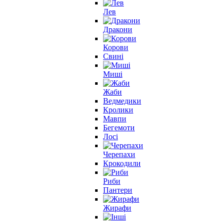
Лев
Дракони
Корови
Свині
Миші
Жаби
Ведмедики
Кролики
Мавпи
Бегемоти
Лосі
Черепахи
Крокодили
Риби
Пантери
Жирафи