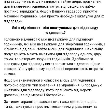
підзаводу, чи як їх ще називають тайммувери, призначені
для механічних годинників, котрі, відповідно, потрібно
постійно заряджати. Якщо у Вашому гардеробі присутні
механічні годинники, Вам просто необхідна шкатулка для їх
підзарядки.
Які є відмінності між шкатулками для підзаводу
годинників?
Головною відмінністю між шкатулками для підзаводу
годинників, як і між шкатулками для зберігання годинників, є
кількість відділень, тобто місць для годинників. Найбільшу
популярність мають шкатулки для підзаводу одного, двух,
трьох та чотирьох наручних годинників. Здебільшого
шкатулки для підзаводу виготовляються з дерева, рідше –
зі шкіри. У внутрішньому оздобленні переважають шкіра та
замша.
Якщо Ви визначилися з кількістю місць для годинників,
потрібно обрати тип живлення та управління. В продажу є
шкатулки для підзаводу, котрі працюють від мережі
(розетки) та від мережі і батарейок.
За типом управління заводні шкатулки діляться на два
типи, - шкатулки з простим, механічним управлінням та