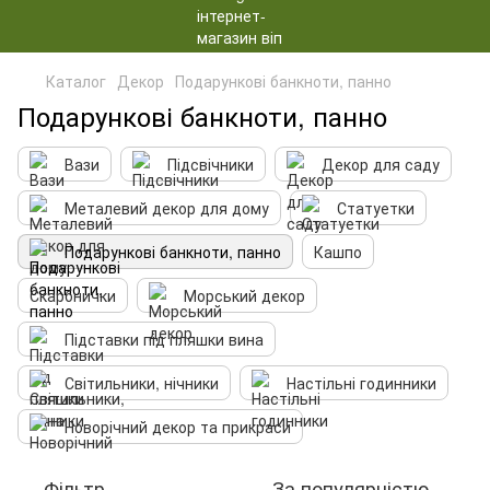
Каталог
Декор
Подарункові банкноти, панно
Подарункові банкноти, панно
Вази
Підсвічники
Декор для саду
Металевий декор для дому
Статуетки
Подарункові банкноти, панно
Кашпо
Скарбнички
Морський декор
Підставки під пляшки вина
Світильники, нічники
Настільні годинники
Новорічний декор та прикраси
Фільтр
За популярністю