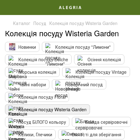
Каталог
Посуд
Колекція посуду Wisteria Garden
Колекція посуду Wisteria Garden
Новинки
Колекція посуду "Лимони"
Колекція посуду Dolche
Осіння колекція
Морська колекція
Колекція посуду Vintage
Чайні набори
Новорічний посуд
Колекція посуду Floral
Колекція посуду Wisteria Garden
Посуд БІЛОГО кольору
Блюда сервіровочні
Келихи, Глечики
Ємності для зберігання