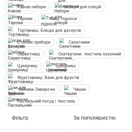
Кавові набори
Набори для спецій
Тарілки
Таці, підноси
Тортівниці. Блюда для десертів
Столові прибори
Салатники
Серветниці
Скатертини, текстиль кухонний
Цукерниці
Цукорниці
Фруктовниці. Вази для фруктів
Чайники Заварочні
Чашки
Пасхальний посуд і текстиль
Фільтр
За популярністю