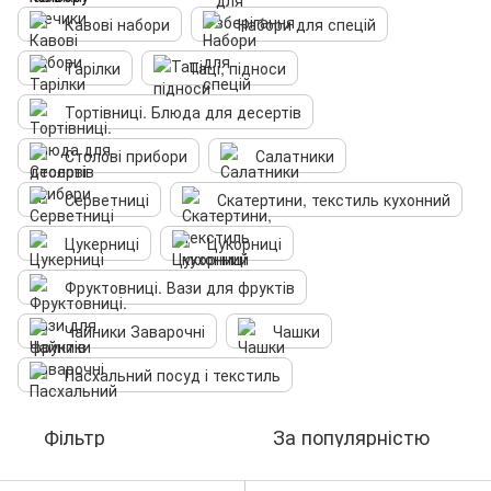
Кавові набори
Набори для спецій
Тарілки
Таці, підноси
Тортівниці. Блюда для десертів
Столові прибори
Салатники
Серветниці
Скатертини, текстиль кухонний
Цукерниці
Цукорниці
Фруктовниці. Вази для фруктів
Чайники Заварочні
Чашки
Пасхальний посуд і текстиль
Фільтр
За популярністю