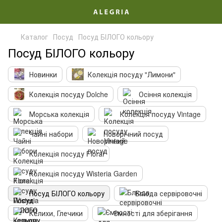
Каталог
Посуд
Посуд БІЛОГО кольору
Посуд БІЛОГО кольору
Новинки
Колекція посуду "Лимони"
Колекція посуду Dolche
Осіння колекція
Морська колекція
Колекція посуду Vintage
Чайні набори
Новорічний посуд
Колекція посуду Floral
Колекція посуду Wisteria Garden
Посуд БІЛОГО кольору
Блюда сервіровочні
Келихи, Глечики
Ємності для зберігання