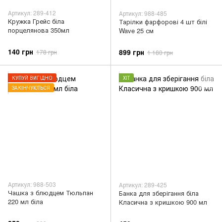
Артикул: 289-412
Артикул: 988-485
Кружка Грейс біла
Тарілки фарфорові 4 шт білі
порцелянова 350мл
Wave 25 см
140 грн
899 грн
178 грн
1 180 грн
КУПУЙ ВИГІДНО
ХІТ
ЗАКІНЧУЮТЬСЯ
Артикул: 988-503
Артикул: 289-425
Чашка з блюдцем Тюльпан
Банка для зберігання біла
220 мл біла
Класична з кришкою 900 мл