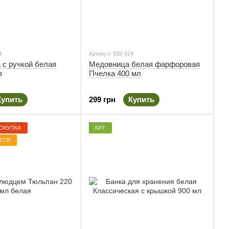
4
Артикул: 938-014
 с ручкой белая
Медовница белая фарфоровая
я
Пчелка 400 мл
Купить
299 грн
Купить
ОКУПКА
ХИТ
ТСЯ