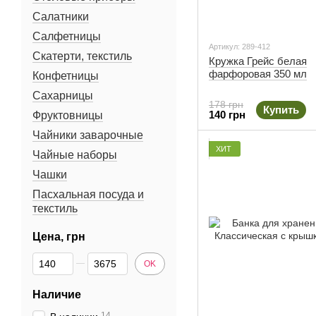
Салатники
Салфетницы
Артикул: 289-412
Скатерти, текстиль
Кружка Грейс белая
фарфоровая 350 мл
Конфетницы
Сахарницы
178 грн
Купить
140 грн
Фруктовницы
Чайники заварочные
ХИТ
Чайные наборы
Чашки
Пасхальная посуда и
текстиль
Цена, грн
От Цена, грн
До Цена, грн
OK
Наличие
14