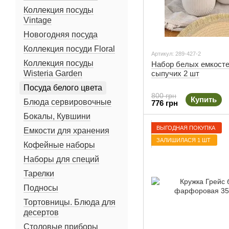
Коллекция посуды
Vintage
Новогодняя посуда
Коллекция посуди Floral
Артикул: 289-427-2
Коллекция посуды
Набор белых емкосте
Wisteria Garden
сыпучих 2 шт
Посуда белого цвета
800 грн
Купить
Блюда сервировочные
776 грн
Бокалы, Кувшини
ВЫГОДНАЯ ПОКУПКА
Емкости для хранения
ЗАЛИШИЛАСЯ 1 ШТ
Кофейные наборы
Наборы для специй
Тарелки
Подносы
Тортовницы. Блюда для
десертов
Столовые приборы