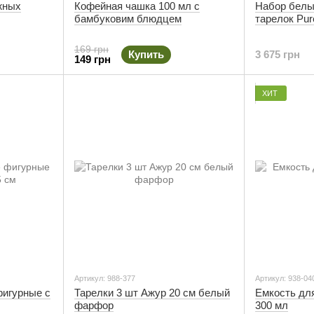
жных
Кофейная чашка 100 мл с
Набор бел
бамбуковим блюдцем
тарелок Pur
169 грн
Купить
3 675 грн
149 грн
ХИТ
Артикул: 988-377
Артикул: 938-04
фигурные с
Тарелки 3 шт Ажур 20 см белый
Емкость для
фарфор
300 мл