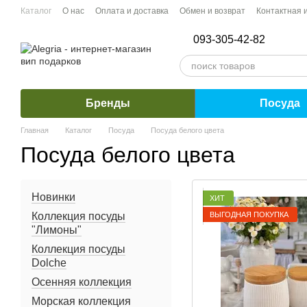
Перейти к основному контенту
Каталог
О нас
Оплата и доставка
Обмен и возврат
Контактная
093-305-42-82
Бренды
Посуда
Главная
Каталог
Посуда
Посуда белого цвета
Посуда белого цвета
Новинки
ХИТ
ВЫГОДНАЯ ПОКУПКА
Коллекция посуды
"Лимоны"
Коллекция посуды
Dolche
Осенняя коллекция
Морская коллекция