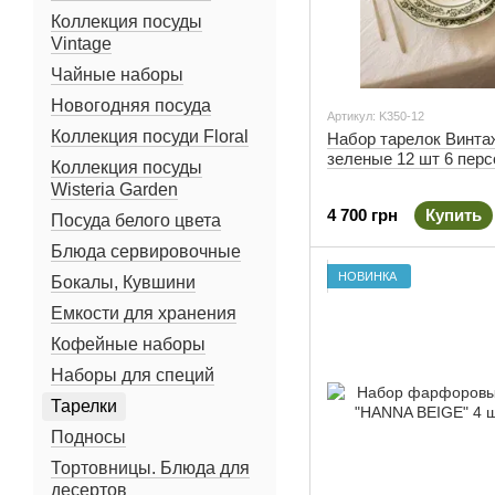
Коллекция посуды
Vintage
Чайные наборы
Новогодняя посуда
Артикул: K350-12
Коллекция посуди Floral
Набор тарелок Винт
зеленые 12 шт 6 перс
Коллекция посуды
Wisteria Garden
4 700 грн
Купить
Посуда белого цвета
Блюда сервировочные
НОВИНКА
Бокалы, Кувшини
Емкости для хранения
Кофейные наборы
Наборы для специй
Тарелки
Подносы
Тортовницы. Блюда для
десертов