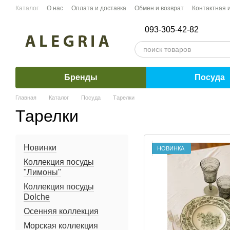
Перейти к основному контенту
Каталог
О нас
Оплата и доставка
Обмен и возврат
Контактная
093-305-42-82
Бренды
Посуда
Главная
Каталог
Посуда
Тарелки
Тарелки
Новинки
НОВИНКА
Коллекция посуды
"Лимоны"
Коллекция посуды
Dolche
Осенняя коллекция
Морская коллекция