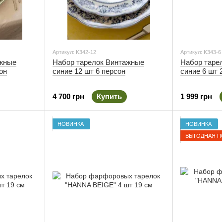
Артикул: K342-12
Артикул: K343-6
ажные
Набор тарелок Винтажные
Набор таре
он
синие 12 шт 6 персон
синие 6 шт 
4 700 грн
Купить
1 999 грн
НОВИНКА
НОВИНКА
ВЫГОДНАЯ П