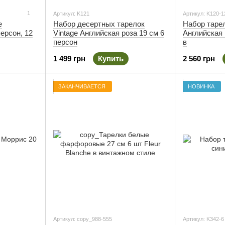
1
Артикул: K121
Артикул: K120-1
e
Набор десертных тарелок
Набор тарел
ерсон, 12
Vintage Английская роза 19 см 6
Английская р
персон
в
1 499 грн
Купить
2 560 грн
ЗАКАНЧИВАЕТСЯ
НОВИНКА
Артикул: copy_988-555
Артикул: K342-6