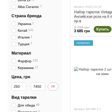
Bona Di
7
Alba Ceramic
Артикул: K120-121-12
Набор тарелок Vintag
Страна бренда
Анлийская роза на 6 п
пр-в
1
Украина
3 799 грн
Купить
141
Китай
3 685 грн
1
Италия
НОВИНКА
7
Турция
Материал
133
Фарфор
17
Керамика
Цена, грн
От Цена, грн
До Цена, грн
OK
Вид тарелки
48
Для обеда
Артикул: 924-864-2-2
1