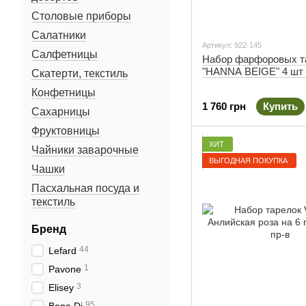
Столовые приборы
Салатники
Артикул: 922-145
Салфетницы
Набор фарфоровых т
"HANNA BEIGE" 4 шт 
Скатерти, текстиль
Конфетницы
1 760 грн
Купить
Сахарницы
Фруктовницы
ХИТ
Чайники заварочные
ВЫГОДНАЯ ПОКУПКА
Чашки
Пасхальная посуда и
текстиль
Бренд
44
Lefard
1
Pavone
3
Elisey
95