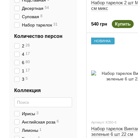
Подставная
Набор тарелок 2 шт 
54
см микс
Десертная
8
Суповая
540 грн
Купить
31
Набор тарелок
Количество персон
НОВИНКА
26
2
17
4
80
6
17
1
5
3
Коллекция
3
Ирисы
6
Английская роза
Артикул: K350-6
Набор тарелок Винт
1
Лимоны
зеленые 6 шт 22 см