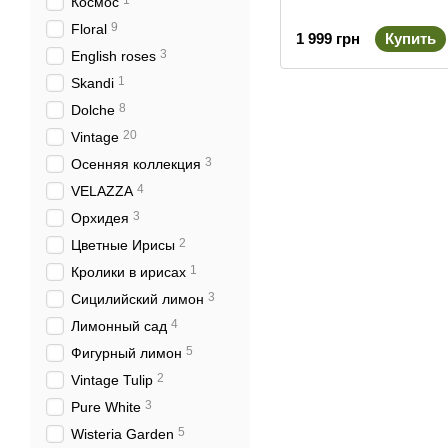
1
Космос
9
Floral
1 999 грн
Купить
3
English roses
1
Skandi
8
Dolche
20
Vintage
3
Осенняя коллекция
4
VELAZZA
3
Орхидея
2
Цветные Ирисы
1
Кролики в ирисах
3
Сицилийский лимон
4
Лимонный сад
5
Фигурный лимон
2
Vintage Tulip
3
Pure White
5
Wisteria Garden