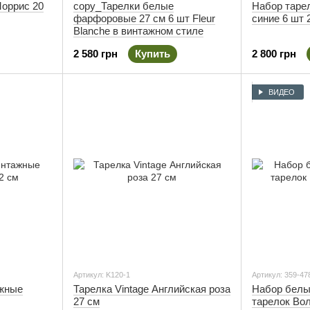
Моррис 20
copy_Тарелки белые
Набор таре
фарфоровые 27 см 6 шт Fleur
синие 6 шт 
Blanche в винтажном стиле
2 580 грн
Купить
2 800 грн
ВИДЕО
Артикул: K120-1
Артикул: 359-47
ажные
Тарелка Vintage Английская роза
Набор бел
27 см
тарелок Вол