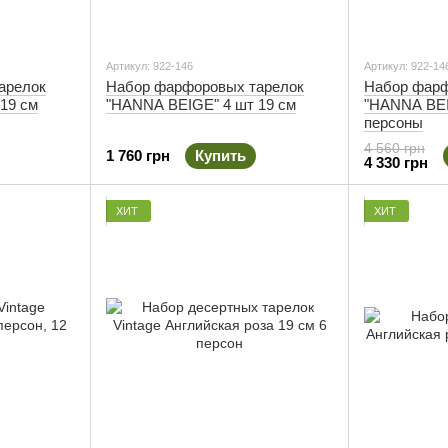
Артикул: 922-146
Артикул: 922-14
арелок
Набор фарфоровых тарелок
Набор фарф
19 см
"HANNA BEIGE" 4 шт 19 см
"HANNA BEI
персоны
4 560 грн
1 760 грн
Купить
4 330 грн
ХИТ
ХИТ