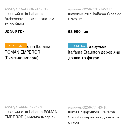
Артикул: 154GSBN+TAV217
Артикул: G250-77P+TAV217
Шаховий стіл Italfama
Шаховий стіл Italfama Classico
Arabescato, шахи з золотом
Premium
та сріблом
82 900 грн
62 900 грн
ЕКСКЛЮЗИВ
НОВИНКА
Артикул: 46M+TAV217N
Артикул: G250-77+434R
Шаховий стіл Italfama ROMAN
Шахи Подарункові Italfama
EMPEROR (Римська імперія)
Staunton дерев'яна дошка та
фігури