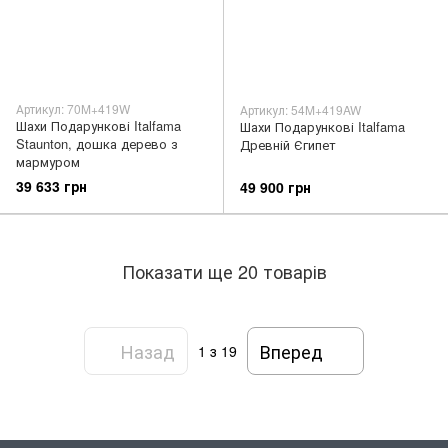
Артикул: 70M+419W
Артикул: 54M+419AW
Шахи Подарункові Italfama
Шахи Подарункові Italfama
Staunton, дошка дерево з
Древній Єгипет
мармуром
39 633 грн
49 900 грн
Показати ще 20 товарів
Назад
Вперед
1
з 19