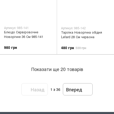
Артикул: 985-141
Артикул: 985-142
Блюдо Сервіровочне
Тарілка Новорічна обідня
Новорічне 36 См 985-141
Lefard 28 См червона
980 грн
480 грн
530 грн
Показати ще 20 товарів
Назад
Вперед
1
з 36