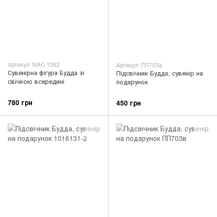
Артикул: NAC 1062
Артикул: ПП703а
Сувенірна фігура Будда зі
Підсвічник Будда, сувенір на
свічкою всередині
подарунок
780 грн
450 грн