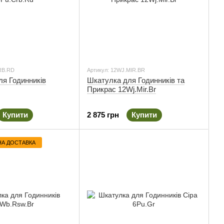
RB.RD
Артикул: 12WJ.MIR.BR
ля Годинників
Шкатулка для Годинників та
Прикрас 12Wj.Mir.Br
Купити
2 875 грн
Купити
А ДОСТАВКА