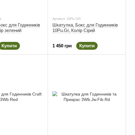
N
Артикул: 10PU.GR
окс для Годинників
Шкатулка, Бокс для Годинників
ір зелений
10Pu.Gr, Колір Сірий
Купити
1 450 грн
Купити