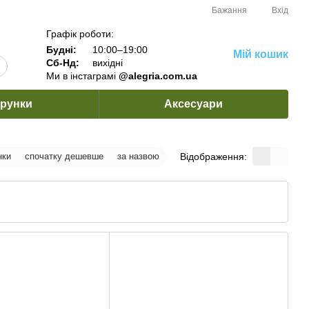
Бажання
Вхід
Графік роботи:
Будні:
10:00–19:00
Мій кошик
Сб-Нд:
вихідні
Ми в інстаграмі
@alegria.com.ua
рунки
Аксесуари
Відображення:
нки
спочатку дешевше
за назвою