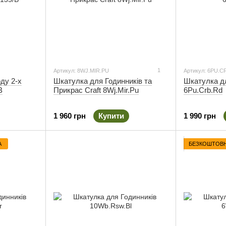
1
Артикул: 8WJ.MIR.PU
Артикул: 6PU.C
ду 2-х
Шкатулка для Годинників та
Шкатулка д
B
Прикрас Craft 8Wj.Mir.Pu
6Pu.Crb.Rd
1 960 грн
Купити
1 990 грн
А
БЕЗКОШТОВН