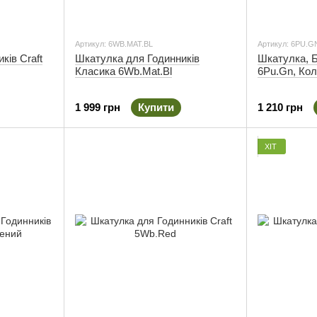
Артикул: 6WB.MAT.BL
Артикул: 6PU.G
ків Craft
Шкатулка для Годинників
Шкатулка, Б
Класика 6Wb.Mat.Bl
6Pu.Gn, Кол
1 999 грн
Купити
1 210 грн
ХІТ