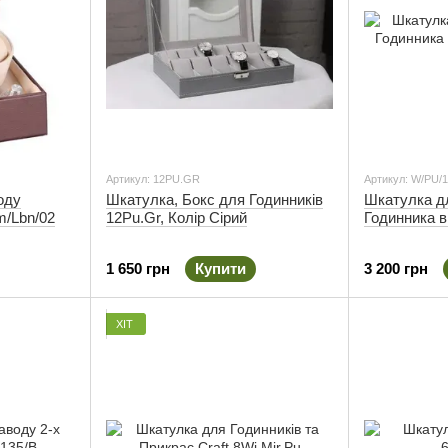
Артикул: 12PU.GR
Артикул: W/PU/1
оду
Шкатулка, Бокс для Годинників
Шкатулка д
m/Lbn/02
12Pu.Gr, Колір Сірий
Годинника в
1 650 грн
Купити
3 200 грн
ХІТ