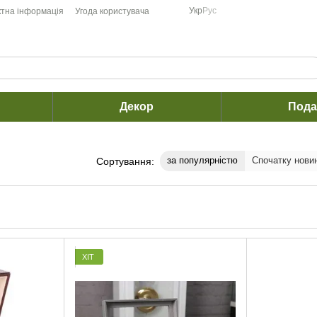
Укр
Рус
ктна інформація
Угода користувача
Декор
Пода
за популярністю
Спочатку нови
Сортування:
ХІТ