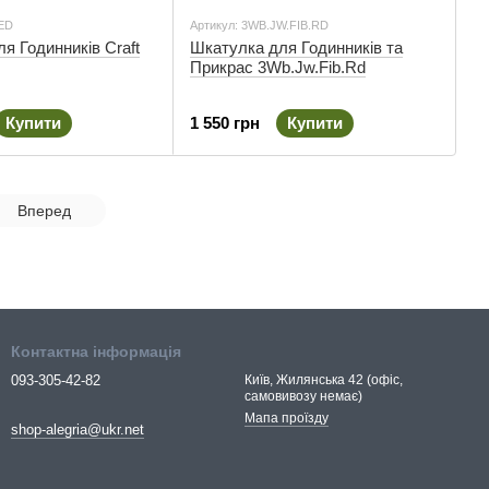
ED
Артикул: 3WB.JW.FIB.RD
я Годинників Craft
Шкатулка для Годинників та
Прикрас 3Wb.Jw.Fib.Rd
Купити
1 550 грн
Купити
Вперед
Контактна інформація
093-305-42-82
Київ, Жилянська 42 (офіс,
самовивозу немає)
Мапа проїзду
shop-alegria@ukr.net