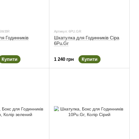
RSW.BR
Артикул: 6PU.GR
ля Годинників
Шкатулка для Годинників Сіра
6Pu.Gr
Купити
1 240 грн
Купити