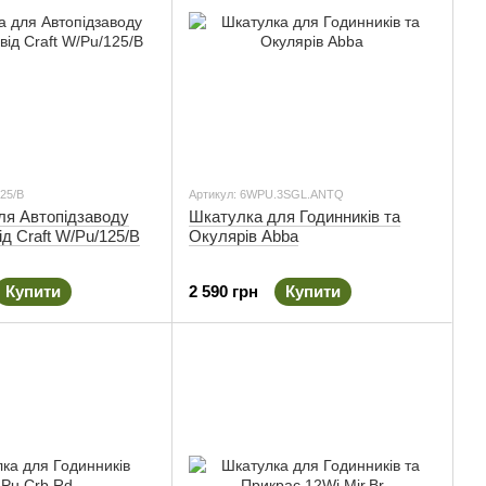
25/B
Артикул: 6WPU.3SGL.ANTQ
ля Автопідзаводу
Шкатулка для Годинників та
ід Craft W/Pu/125/B
Окулярів Abba
Купити
2 590 грн
Купити