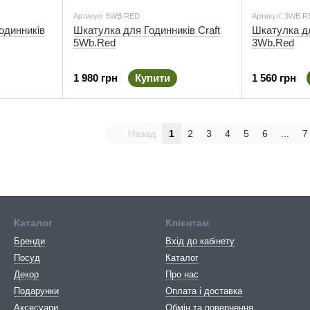
Артикул: 5WB.RED
Артикул: 3WB.R
одинників
Шкатулка для Годинників Craft
Шкатулка дл
5Wb.Red
3Wb.Red
1 980 грн
Купити
1 560 грн
Назад
1
2
3
4
5
6
...
7
Каталог
Клієнтам
Бренди
Вхід до кабінету
Посуд
Каталог
Декор
Про нас
Подарунки
Оплата і доставка
Аксесуари
Обмін та повернення