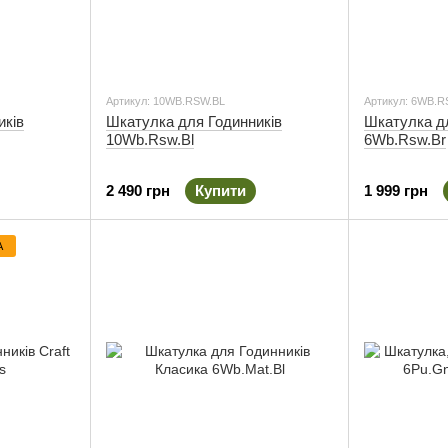
Артикул: 10WB.RSW.BL
Артикул: 6WB.
иків
Шкатулка для Годинників
Шкатулка д
10Wb.Rsw.Bl
6Wb.Rsw.Br
2 490 грн
Купити
1 999 грн
А