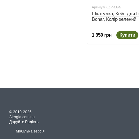
Артикул: 6ZPR.GN
Шкатулка, Кейс для Г
Bonar, Колір зелений
1 350 грн
Купити
© 2019-2026
Alergia.com.ua
Даруйте Радість
Мобільна версія