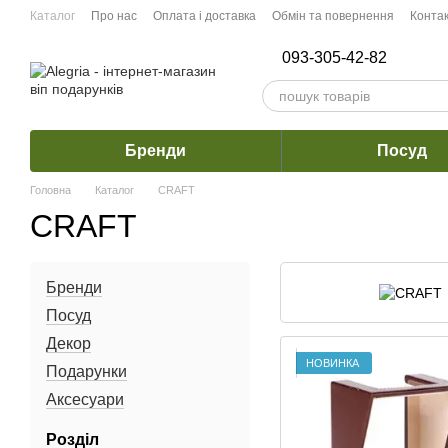
Перейти до основного контенту
Каталог
Про нас
Оплата і доставка
Обмін та повернення
Конта
093-305-42-82
Бренди
Посуд
Головна
Каталог
CRAFT
CRAFT
Бренди
Посуд
Декор
НОВИНКА
Подарунки
Аксесуари
Розділ