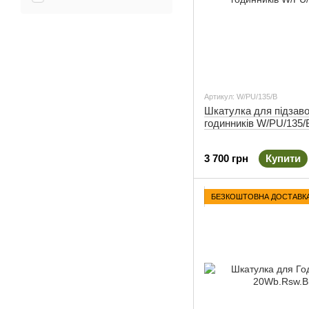
Артикул: W/PU/135/B
Шкатулка для підзаво
годинників W/PU/135/
3 700 грн
Купити
БЕЗКОШТОВНА ДОСТАВК