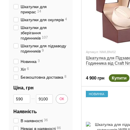
Шкатулки для
14
прикрас
4
Шкатулки для окулярів
Шкатулки для
зберігання
107
годинників
Шкатулки для підзаводу
9
годинників
Артикул: NM/LBN/02
Шкатулка для Підзав
3
Новинка
Годинника від Craft N
6
Хіт
8
Безкоштовна доставка
4 900 грн
Купити
Ціна, грн
НОВИНКА
Від Ціна, грн
До Ціна, грн
ОК
Наявність
36
В наявності
86
Немає в наявності