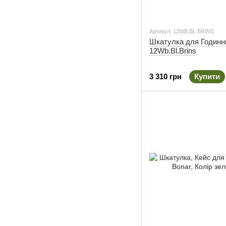
Артикул: 12WB.BL.BRINS
Шкатулка для Годинни
12Wb.Bl.Brins
3 310 грн
Купити