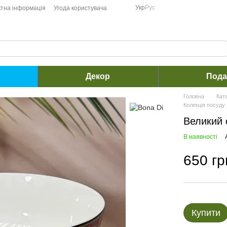
Укр
Рус
ктна інформація
Угода користувача
Декор
Пода
Головна
Кат
Колекція посуду 
Великий с
В наявності
650 гр
Купити