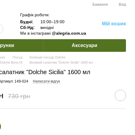
Бажання
Вхід
Графік роботи:
Будні:
10:00–19:00
Мій кошик
Сб-Нд:
вихідні
Ми в інстаграмі
@alegria.com.ua
рунки
Аксесуари
алог
Посуд
Колекція посуду Dolche
Dolche Bona Di
Великий салатник "Dolche Sicilia" 1600 мл
алатник "Dolche Sicilia" 1600 мл
Артикул: 149-024
Написати відгук
н
730 грн