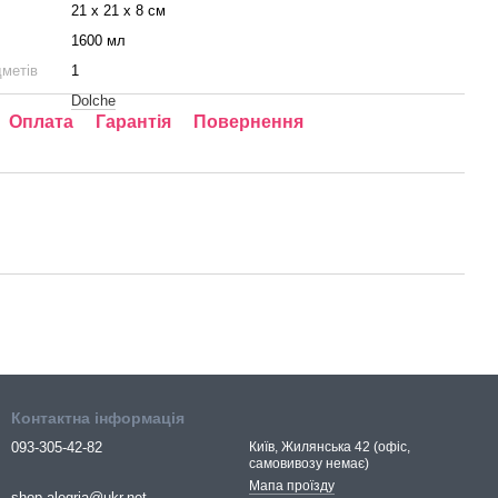
21 х 21 х 8 см
1600 мл
дметів
1
Dolche
Оплата
Гарантія
Повернення
Контактна інформація
093-305-42-82
Київ, Жилянська 42 (офіс,
самовивозу немає)
Мапа проїзду
shop-alegria@ukr.net