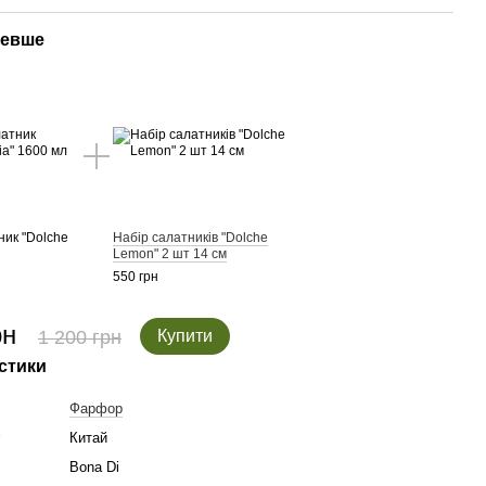
шевше
ник "Dolche
Набір салатників "Dolche
л
Lemon" 2 шт 14 см
550 грн
рн
1 200 грн
Купити
стики
Фарфор
у
Китай
Bona Di