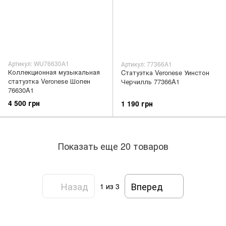
Артикул: WU76630A1
Артикул: 77366A1
Коллекционная музыкальная
Cтатуэтка Veronese Уинстон
статуэтка Veronese Шопен
Черчилль 77366A1
76630A1
4 500 грн
1 190 грн
Показать еще 20 товаров
Назад
Вперед
1
из 3