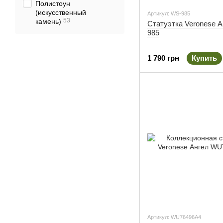
Полистоун
(искусственный
Артикул: WS-985
53
камень)
Статуэтка Veronese 
985
1 790 грн
Купить
Артикул: WU76496A4