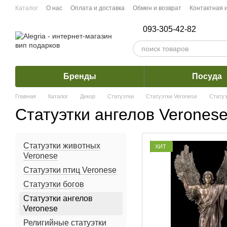
Перейти к основному контенту
Каталог
О нас
Оплата и доставка
Обмен и возврат
Контактная
093-305-42-82
Бренды
Посуда
Главная
Каталог
Декор
Статуэтки
Статуэтки Veronese
Статуэ
Статуэтки ангелов Verones
Статуэтки животных
ХИТ
Veronese
Статуэтки птиц Veronese
Статуэтки богов
Статуэтки ангелов
Veronese
Религийные статуэтки