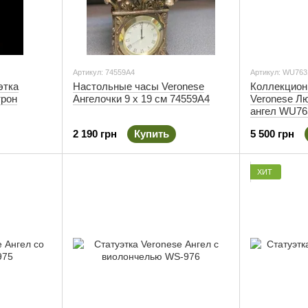
Артикул: 74559A4
Артикул: WU763
этка
Настольные часы Veronese
Коллекцион
трон
Ангелочки 9 х 19 см 74559A4
Veronese Л
ангел WU76
2 190 грн
Купить
5 500 грн
ХИТ