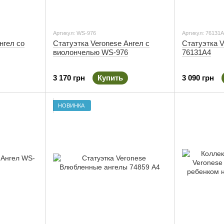
Артикул: WS-976
Артикул: 76131
нгел со
Статуэтка Veronese Ангел с
Статуэтка V
виолончелью WS-976
76131A4
3 170 грн
Купить
3 090 грн
НОВИНКА