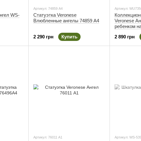
Артикул: 74859 A4
Артикул: WU735
Ангел WS-
Статуэтка Veronese
Коллекцион
Влюбленные ангелы 74859 A4
Veronese Ан
ребенком н
2 290 грн
Купить
2 890 грн
Артикул: 76011 A1
Артикул: WS-53