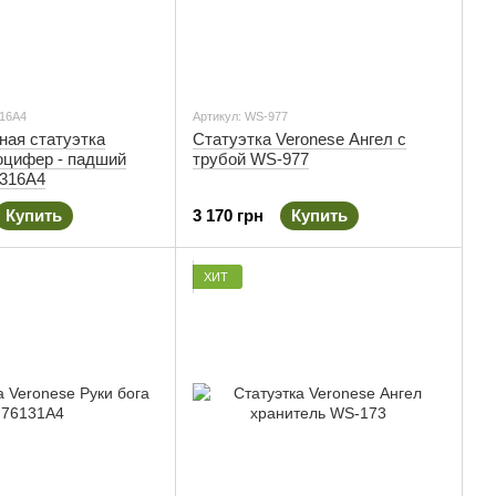
16A4
Артикул: WS-977
ная статуэтка
Статуэтка Veronese Ангел с
юцифер - падший
трубой WS-977
316A4
Купить
3 170 грн
Купить
ХИТ