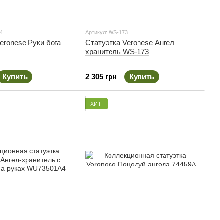
A4
Артикул: WS-173
eronese Руки бога
Cтатуэтка Veronese Ангел
хранитель WS-173
Купить
2 305 грн
Купить
ХИТ