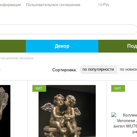
Укр
Рус
 информация
Пользовательское соглашение
Декор
Под
тки ангелов Veronese
e
по популярности
по новиз
Сортировка:
ХИТ
ХИТ