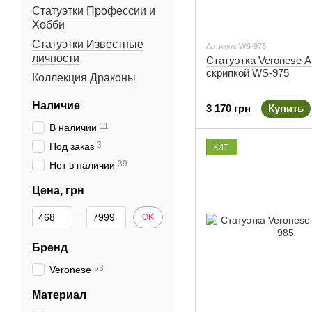
Статуэтки Профессии и
Хобби
Статуэтки Известные
Артикул: WS-975
личности
Статуэтка Veronese А
скрипкой WS-975
Коллекция Драконы
Наличие
3 170 грн
Купить
11
В наличии
3
Под заказ
ХИТ
39
Нет в наличии
Цена, грн
От Цена, грн
До Цена, грн
OK
Бренд
53
Veronese
Материал