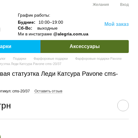
Желания
Вход
График работы:
Будние:
10:00–19:00
Мой заказ
Сб-Вс:
выходные
Ми в инстаграме
@alegria.com.ua
арки
Аксессуары
алог
Подарки
Фарфоровые подарки
Фарфоровые подарки Pavone
уэтка Леди Катсура Pavone cms-20/37
ая cтатуэтка Леди Катсура Pavone cms-
ртикул: cms-20/37
Оставить отзыв
грн