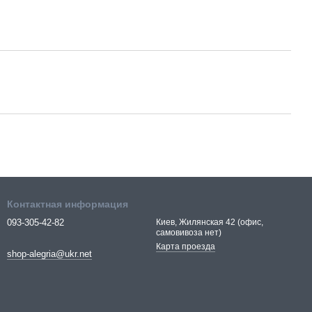
Контактная информация
093-305-42-82
Киев, Жилянская 42 (офис,
самовивоза нет)
Карта проезда
shop-alegria@ukr.net