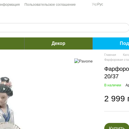
Укр
Рус
 информация
Пользовательское соглашение
Декор
Под
Главная
Кат
Фарфоровая cтат
Фарфоров
20/37
В наличии
А
2 999 
Купить