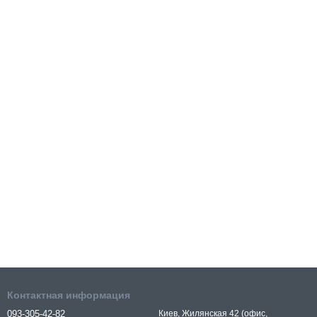
Контактная информация
093-305-42-82
Киев, Жилянская 42 (офис,