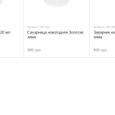
Артикул: 498-310
Артикул: 498-30
320 мл
Сахарница новогодняя Золотая
Заварник н
зима
зима
380 грн
850 грн