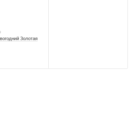
9
овогодний Золотая