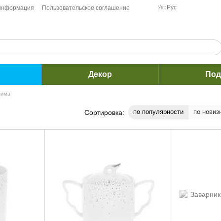
Укр
Рус
 информация
Пользовательское соглашение
Декор
Под
зима
по популярности
по новиз
Сортировка: