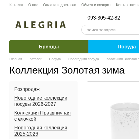
Перейти к основному контенту
Каталог
О нас
Оплата и доставка
Обмен и возврат
Контактная
093-305-42-82
Бренды
Посуда
Главная
Каталог
Посуда
Новогодняя посуда
Коллекция Золотая 
Коллекция Золотая зима
Розпродаж
Новогодние коллекции
посуды 2026-2027
Коллекция Праздничная
с елочкой
Новогодняя коллекция
2025-2026