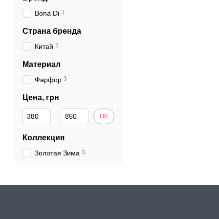
3
Bona Di
Страна бренда
3
Китай
Материал
3
Фарфор
Цена, грн
От Цена, грн
До Цена, грн
OK
Коллекция
3
Золотая Зима