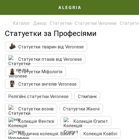
Каталог
Декор
Статуетки
Статуетки Veronese
Статуетк
Статуетки за Професіями
Статуетки тварин від Veronese
Статуетки птахів від Veronese
Статуетки Міфологія
Статуетки ангелів Veronese
Релігійні статуетки Veronese
Стімпанк
Статуетки воїнів
Статуетки Жіночі
Колекція Фентезі
Колекція Єгипет
Нордична колекція. Вікінги
Колекція Ковбої