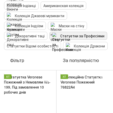
Колекція Індіанці
Американская колекція
Колекція Джазові музиканти
Колекція Індуїзм
Маски на стіну
Декоративні таці
Статуетки за Професіями
Статуетки Відомі особистості
Колекція Дракони
Фільтр
За популярністю
ХІТ
ХІТ