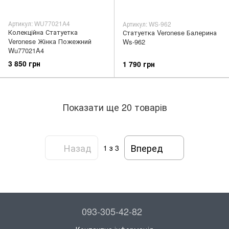
Артикул: WU77021A4
Артикул: WS-962
Колекційна Статуетка
Статуетка Veronese Балерина
Veronese Жінка Пожежний
Ws-962
Wu77021A4
3 850 грн
1 790 грн
Показати ще 20 товарів
Назад
Вперед
1
з 3
093-305-42-82