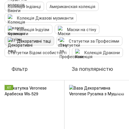
Колекція Індіанці
Американская колекція
Колекція Джазові музиканти
Колекція Індуїзм
Маски на стіну
Декоративні таці
Статуетки за Професіями
Статуетки Відомі особистості
Колекція Дракони
Фільтр
За популярністю
ХІТ