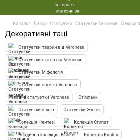
Каталог
Декор
Статуетки
Статуетки Veronese
Декорати
Декоративні таці
Статуетки тварин від Veronese
Статуетки птахів від Veronese
Статуетки Міфологія
Статуетки ангелів Veronese
Релігійні статуетки Veronese
Стімпанк
Статуетки воїнів
Статуетки Жіночі
Колекція Фентезі
Колекція Єгипет
Нордична колекція. Вікінги
Колекція Ковбої