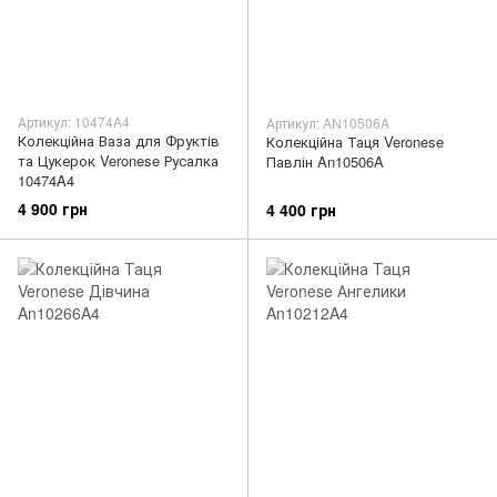
Артикул: 10474A4
Артикул: AN10506A
Колекційна Ваза для Фруктів
Колекційна Таця Veronese
та Цукерок Veronese Русалка
Павлін An10506A
10474A4
4 900 грн
4 400 грн