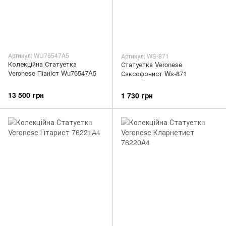
Артикул: WU76547A5
Артикул: WS-871
Колекційна Статуетка
Статуетка Veronese
Veronese Піаніст Wu76547A5
Саксофонист Ws-871
13 500 грн
1 730 грн