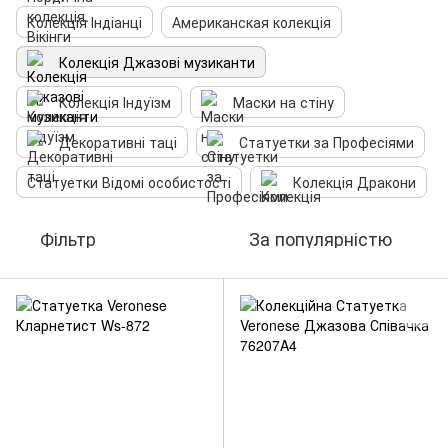
Колекція Індіанці
Американская колекція
Колекція Джазові музиканти
Колекція Індуїзм
Маски на стіну
Декоративні таці
Статуетки за Професіями
Статуетки Відомі особистості
Колекція Дракони
Фільтр
За популярністю