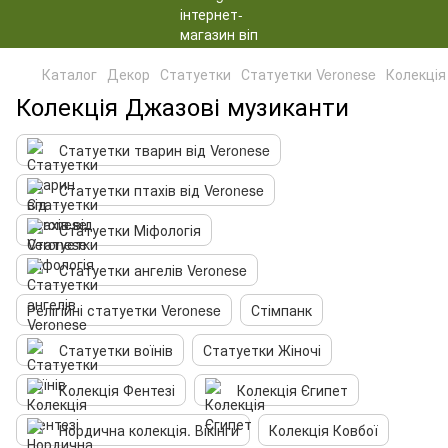
Каталог
Декор
Статуетки
Статуетки Veronese
Колекція
Колекція Джазові музиканти
Статуетки тварин від Veronese
Статуетки птахів від Veronese
Статуетки Міфологія
Статуетки ангелів Veronese
Релігійні статуетки Veronese
Стімпанк
Статуетки воїнів
Статуетки Жіночі
Колекція Фентезі
Колекція Єгипет
Нордична колекція. Вікінги
Колекція Ковбої