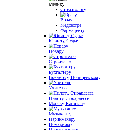
Медику
Стоматологу
Врачу
Медсестре
Фармацевту
Юристу, Судье
Повару
Строителю
Бухгалтеру
Военному, Полицейскому
Учителю
Пилоту, Стюардессе
Моряку, Капитану
Музыканту
Парикмахеру
Пожарному
Программисту