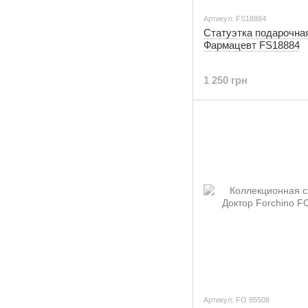
Артикул: FS18884
Статуэтка подарочна
Фармацевт FS18884
1 250 грн
Артикул: FO 85508