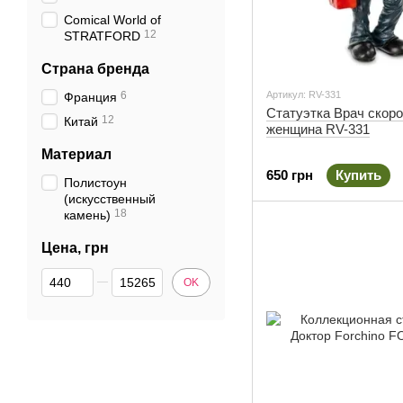
Comical World of
12
STRATFORD
Страна бренда
6
Артикул: RV-331
Франция
Статуэтка Врач скор
12
Китай
женщина RV-331
Материал
650 грн
Купить
Полистоун
(искусственный
18
камень)
Цена, грн
От Цена, грн
До Цена, грн
OK