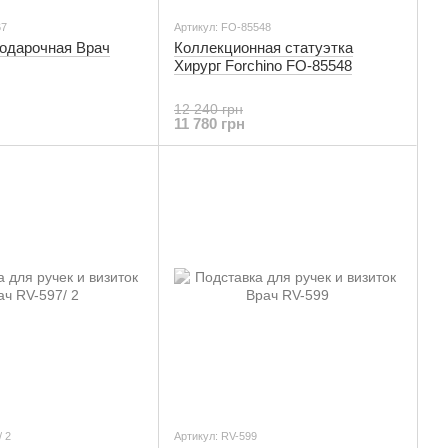
67
Артикул: FO-85548
подарочная Врач
Коллекционная статуэтка
Хирург Forchino FO-85548
12 240 грн
11 780 грн
/ 2
Артикул: RV-599