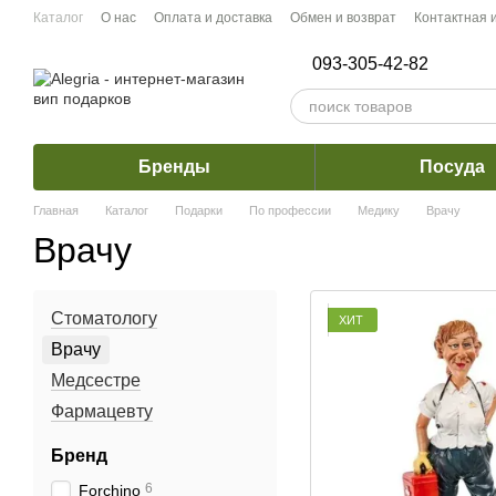
Перейти к основному контенту
Каталог
О нас
Оплата и доставка
Обмен и возврат
Контактная
093-305-42-82
Бренды
Посуда
Главная
Каталог
Подарки
По профессии
Медику
Врачу
Врачу
Стоматологу
ХИТ
Врачу
Медсестре
Фармацевту
Бренд
6
Forchino