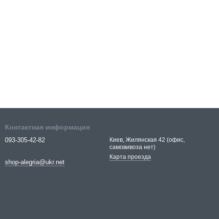
Контактная информация
093-305-42-82
Киев, Жилянская 42 (офис,
самовивоза нет)
Карта проезда
shop-alegria@ukr.net