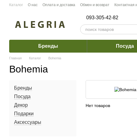
Перейти к основному контенту
Каталог
О нас
Оплата и доставка
Обмен и возврат
Контактная
093-305-42-82
Бренды
Посуда
Главная
Каталог
Bohemia
Bohemia
Бренды
Посуда
Декор
Нет товаров
Подарки
Аксессуары