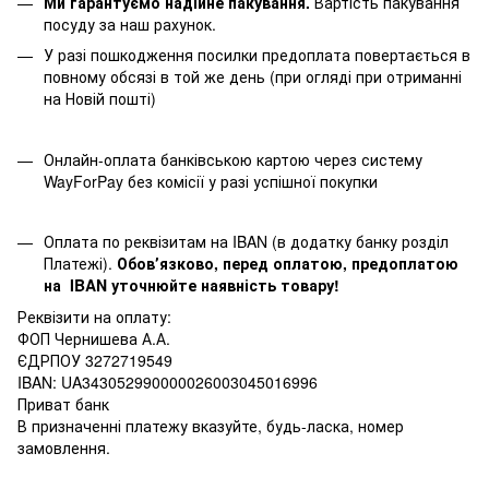
Ми гарантуємо надійне пакування.
Вартість пакування
посуду за наш рахунок.
У разі пошкодження посилки предоплата повертається в
повному обсязі в той же день (при огляді при отриманні
на Новій пошті)
Онлайн-оплата банківською картою через систему
WayForPay без комісії у разі успішної покупки
Оплата по реквізитам на IBAN (в додатку банку розділ
Платежі).
Обовʼязково, перед оплатою, предоплатою
на IBAN уточнюйте наявність товару!
Реквізити на оплату:
ФОП Чернишева А.А.
ЄДРПОУ 3272719549
IBAN: UA343052990000026003045016996
Приват банк
В призначенні платежу вказуйте, будь-ласка, номер
замовлення.