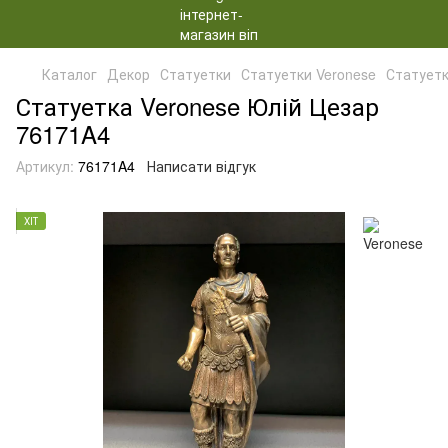
Каталог
Декор
Статуетки
Статуетки Veronese
Статуетк
Статуетка Veronese Юлій Цезар
76171A4
Артикул:
76171A4
Написати відгук
ХІТ