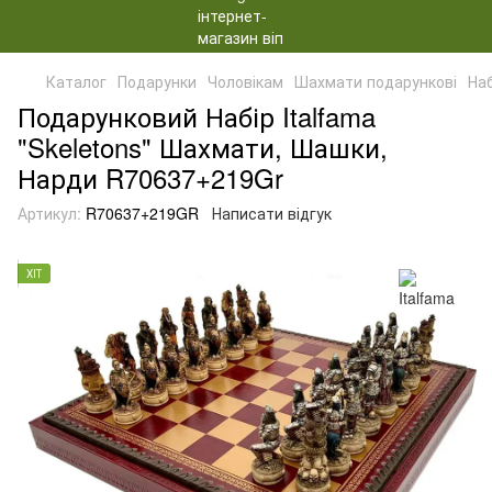
Каталог
Подарунки
Чоловікам
Шахмати подарункові
На
Подарунковий Набір Italfama
"Skeletons" Шахмати, Шашки,
Нарди R70637+219Gr
Артикул:
R70637+219GR
Написати відгук
ХІТ