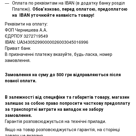
Оплата по реквізитам на IBAN (в додатку банку розділ
Платежі).
Обовʼязково, перед оплатою, предоплатою
на IBAN уточнюйте наявність товару!
Реквізити на оплату:
ФОП Чернишева А.А.
ЄДРПОУ 3272719549
IBAN: UA343052990000026003045016996
Приват банк
В призначенні платежу вказуйте, будь-ласка, номер
замовлення.
Замовлення на суму до 500 грн відправляються після
повної оплати.
В залежності від специфіки та габаритів товару, магазин
залишає за собою право попросити часткову предоплату
за транспортні витрати на випадок не забору
замовлення.
Гарантія розповсюджується на технічні прилади.
Якщо на товар розповсюджується гарантія, на сторінці
товару це вказано.