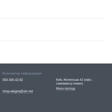
Контактна інформація
093-305-42-82
Київ, Жилянська 42 (офіс,
самовивозу немає)
Мапа проїзду
shop-alegria@ukr.net