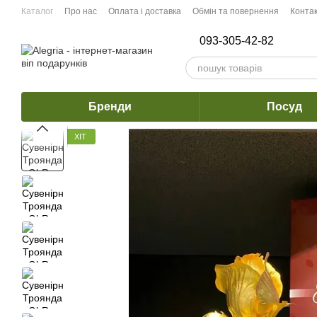
Перейти до основного контенту
Каталог
Про нас
Оплата і доставка
Обмін та повернення
Конта
093-305-42-82
Бренди
Посуд
ХІТ