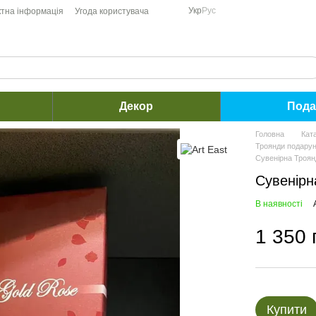
Укр
Рус
ктна інформація
Угода користувача
Декор
Пода
Головна
Кат
Троянди подарун
Сувенірна Троян
Сувенірн
В наявності
1 350 
Купити