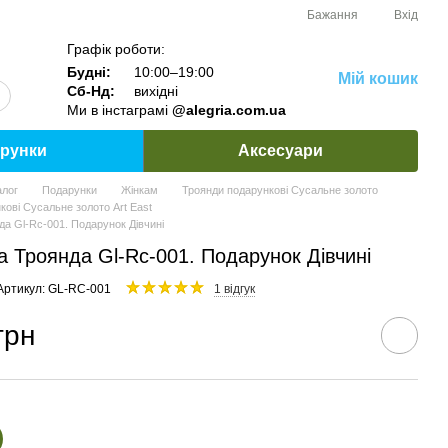
Бажання
Вхід
Графік роботи:
Будні:
10:00–19:00
Мій кошик
Сб-Нд:
вихідні
Ми в інстаграмі
@alegria.com.ua
рунки
Аксесуари
алог
Подарунки
Жінкам
Троянди подарункові Сусальне золото
кові Сусальне золото Art East
да Gl-Rc-001. Подарунок Дівчині
а Троянда Gl-Rc-001. Подарунок Дівчині
Артикул: GL-RC-001
1 відгук
грн