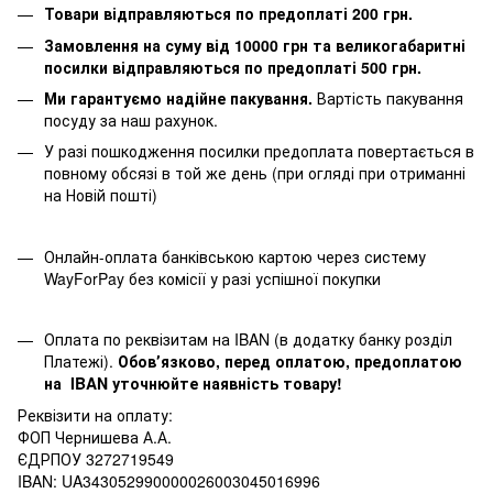
Товари відправляються по предоплаті 200 грн.
Замовлення на суму від 10000 грн та великогабаритні
посилки відправляються по предоплаті 500 грн.
Ми гарантуємо надійне пакування.
Вартість пакування
посуду за наш рахунок.
У разі пошкодження посилки предоплата повертається в
повному обсязі в той же день (при огляді при отриманні
на Новій пошті)
Онлайн-оплата банківською картою через систему
WayForPay без комісії у разі успішної покупки
Оплата по реквізитам на IBAN (в додатку банку розділ
Платежі).
Обовʼязково, перед оплатою, предоплатою
на IBAN уточнюйте наявність товару!
Реквізити на оплату:
ФОП Чернишева А.А.
ЄДРПОУ 3272719549
IBAN: UA343052990000026003045016996