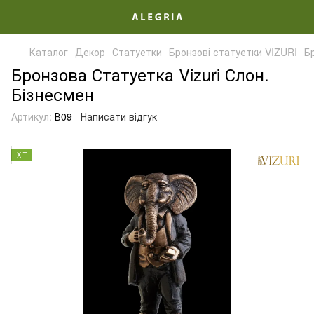
Каталог
Декор
Статуетки
Бронзові статуетки VIZURI
Бр
Бронзова Статуетка Vizuri Слон.
Бізнесмен
Артикул:
В09
Написати відгук
ХІТ