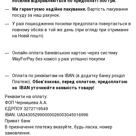
посилки відправляються по предоплаті 500 грн.
Ми гарантуємо надійне пакування.
Вартість пакування
посуду за наш рахунок.
У разі пошкодження посилки предоплата повертається в
повному обсязі в той же день (при огляді при отриманні
на Новій пошті)
Онлайн-оплата банківською картою через систему
WayForPay без комісії у разі успішної покупки
Оплата по реквізитам на IBAN (в додатку банку розділ
Платежі).
Обовʼязково, перед оплатою, предоплатою
на IBAN уточнюйте наявність товару!
Реквізити на оплату:
ФОП Чернишева А.А.
ЄДРПОУ 3272719549
IBAN: UA343052990000026003045016996
Приват банк
В призначенні платежу вказуйте, будь-ласка, номер
замовлення.