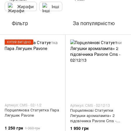
Жирафи
Інші
Фільтр
За популярністю
КУПУЙ ВИГІДНО
Артикул: CMS - 02/-1/2
Артикул: CMS - 02/12/13
Порцелянова Статуетка Пара
Порцелянові Статуетки
Лягушек Pavone
Лягушки аромалампа+ 2
підсвічника Pavone Cms -
02/12/13
1 250 грн
1 950 грн
1 360 грн