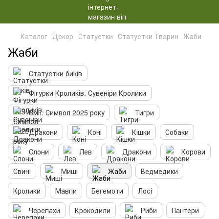
Каталог
Декор
Статуетки
Статуетки Тварин
Жаби
Жаби
Статуетки биків
Фігурки Кроликів. Сувеніри Кролики
Змії. Символ 2025 року
Тигри
Дракони
Коні
Кішки
Собаки
Слони
Лев
Дракони
Корови
Свині
Миші
Жаби
Ведмедики
Кролики
Мавпи
Бегемоти
Лосі
Черепахи
Крокодили
Риби
Пантери