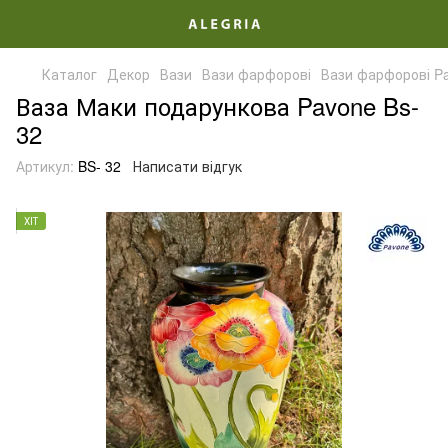
Каталог
Декор
Вази
Вази фарфорові
Вази фарфорові P
Ваза Маки подарункова Pavone Bs-
32
Артикул:
BS- 32
Написати відгук
ХІТ