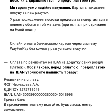
посилки відправляються по предоплаті 500 грн.
Ми гарантуємо надійне пакування.
Вартість пакування
посуду за наш рахунок.
У разі пошкодження посилки предоплата повертається в
повному обсязі в той же день (при огляді при отриманні
на Новій пошті)
Онлайн-оплата банківською картою через систему
WayForPay без комісії у разі успішної покупки
Оплата по реквізитам на IBAN (в додатку банку розділ
Платежі).
Обовʼязково, перед оплатою, предоплатою
на IBAN уточнюйте наявність товару!
Реквізити на оплату:
ФОП Чернишева А.А.
ЄДРПОУ 3272719549
IBAN: UA343052990000026003045016996
Приват банк
В призначенні платежу вказуйте, будь-ласка, номер
замовлення.