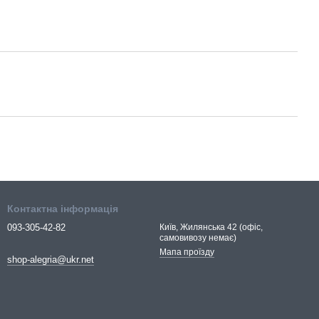
Контактна інформація
093-305-42-82
Київ, Жилянська 42 (офіс,
самовивозу немає)
Мапа проїзду
shop-alegria@ukr.net