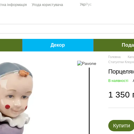
Укр
Рус
ктна інформація
Угода користувача
Декор
Пода
Головна
Кат
Статуетки Клоун
Порцелян
В наявності
1 350 
Купити