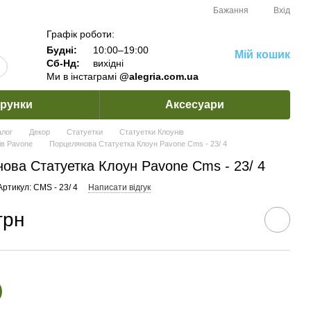
Бажання
Вхід
Графік роботи:
Будні:
10:00–19:00
Мій кошик
Сб-Нд:
вихідні
Ми в інстаграмі
@alegria.com.ua
рунки
Аксесуари
алог
Декор
Статуетки
Статуетки Клоунів
ів Pavone
Порцелянова Статуетка Клоун Pavone Cms - 23/ 4
ова Статуетка Клоун Pavone Cms - 23/ 4
Артикул: CMS - 23/ 4
Написати відгук
грн