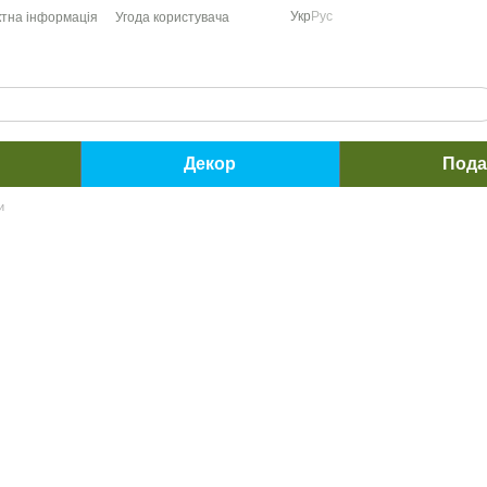
Укр
Рус
ктна інформація
Угода користувача
Декор
Пода
и