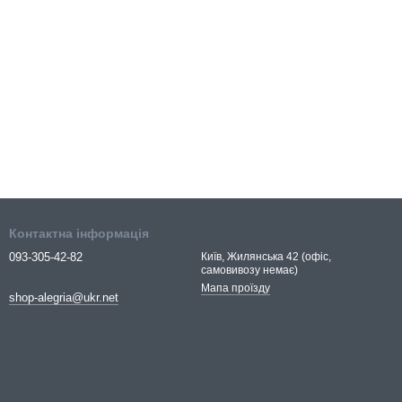
Контактна інформація
093-305-42-82
Київ, Жилянська 42 (офіс,
самовивозу немає)
Мапа проїзду
shop-alegria@ukr.net