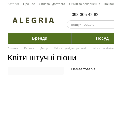
Перейти до основного контенту
Каталог
Про нас
Оплата і доставка
Обмін та повернення
Конта
093-305-42-82
Бренди
Посуд
Головна
Каталог
Декор
Квіти штучні декоративні
Квіти штучні піон
Квіти штучні піони
Немає товарів