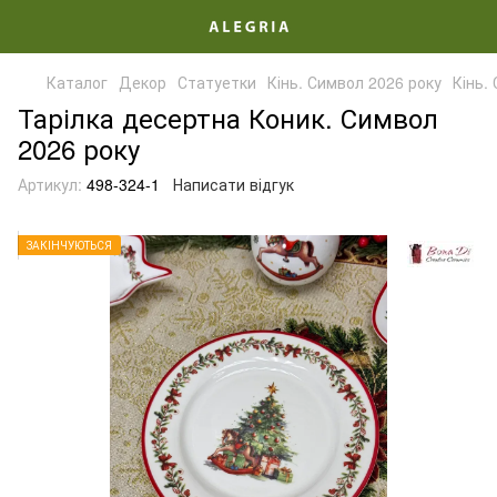
Каталог
Декор
Статуетки
Кінь. Символ 2026 року
Кінь.
Тарілка десертна Коник. Символ
2026 року
Артикул:
498-324-1
Написати відгук
ЗАКІНЧУЮТЬСЯ