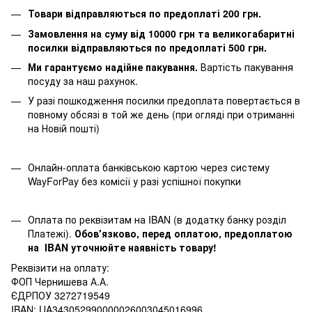
Товари відправляються по предоплаті 200 грн.
Замовлення на суму від 10000 грн та великогабаритні
посилки відправляються по предоплаті 500 грн.
Ми гарантуємо надійне пакування.
Вартість пакування
посуду за наш рахунок.
У разі пошкодження посилки предоплата повертається в
повному обсязі в той же день (при огляді при отриманні
на Новій пошті)
Онлайн-оплата банківською картою через систему
WayForPay без комісії у разі успішної покупки
Оплата по реквізитам на IBAN (в додатку банку розділ
Платежі).
Обовʼязково, перед оплатою, предоплатою
на IBAN уточнюйте наявність товару!
Реквізити на оплату:
ФОП Чернишева А.А.
ЄДРПОУ 3272719549
IBAN: UA343052990000026003045016996